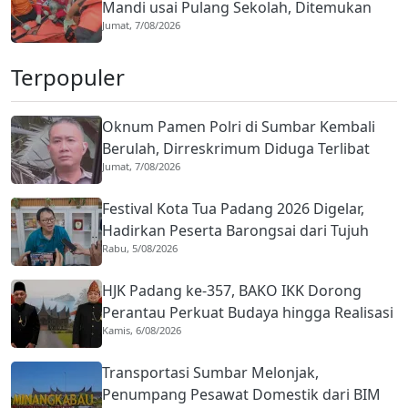
Mandi usai Pulang Sekolah, Ditemukan
Jumat, 7/08/2026
Meninggal
Terpopuler
Oknum Pamen Polri di Sumbar Kembali
Berulah, Dirreskrimum Diduga Terlibat
Jumat, 7/08/2026
Kekerasan dengan Seorang Sopir
Festival Kota Tua Padang 2026 Digelar,
Hadirkan Peserta Barongsai dari Tujuh
Rabu, 5/08/2026
Negara
HJK Padang ke-357, BAKO IKK Dorong
Perantau Perkuat Budaya hingga Realisasi
Kamis, 6/08/2026
Kota Gastronomi
Transportasi Sumbar Melonjak,
Penumpang Pesawat Domestik dari BIM