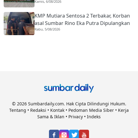
Kamis, 6/08/2026
Naik Hampir 33 Persen
KMP Mutiara Sentosa 2 Terbakar, Korban
asal Sumbar Rino Eka Putra Dipulangkan
Rabu, 5/08/2026
ke Agam
© 2026 Sumbardaily.com. Hak Cipta Dilindungi Hukum.
Tentang
•
Redaksi
•
Kontak
•
Pedoman Media Siber
•
Kerja
Sama & Iklan
•
Privacy
•
Indeks