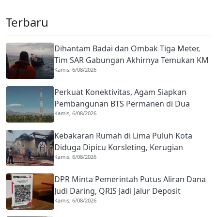
Terbaru
Dihantam Badai dan Ombak Tiga Meter,
Tim SAR Gabungan Akhirnya Temukan KM
Kamis, 6/08/2026
Halim Wijaya
Perkuat Konektivitas, Agam Siapkan
Pembangunan BTS Permanen di Dua
Kamis, 6/08/2026
Jorong
Kebakaran Rumah di Lima Puluh Kota
Diduga Dipicu Korsleting, Kerugian
Kamis, 6/08/2026
Tembus Rp1 Miliar
DPR Minta Pemerintah Putus Aliran Dana
Judi Daring, QRIS Jadi Jalur Deposit
Kamis, 6/08/2026
Terbesar