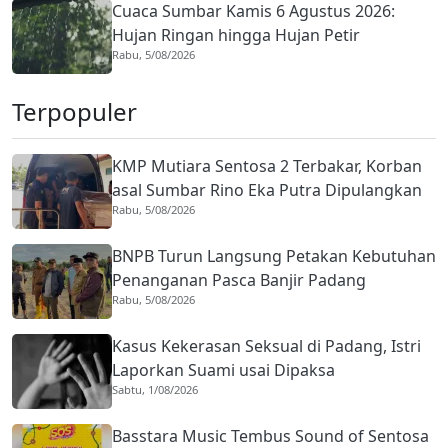
Cuaca Sumbar Kamis 6 Agustus 2026:
Hujan Ringan hingga Hujan Petir
Rabu, 5/08/2026
Berpotensi Terjadi
Terpopuler
KMP Mutiara Sentosa 2 Terbakar, Korban
asal Sumbar Rino Eka Putra Dipulangkan
Rabu, 5/08/2026
ke Agam
BNPB Turun Langsung Petakan Kebutuhan
Penanganan Pasca Banjir Padang
Rabu, 5/08/2026
Kasus Kekerasan Seksual di Padang, Istri
Laporkan Suami usai Dipaksa
Sabtu, 1/08/2026
Berhubungan dengan Pria Asing
Basstara Music Tembus Sound of Sentosa