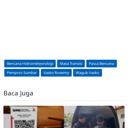
Bencana Hidrometeorologi
Masa Transisi
Pasca Bencana
Pemprov Sumbar
Vasko Ruseimy
Wagub Vasko
Baca Juga