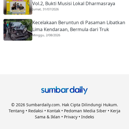
Vol.2, Bukti Musisi Lokal Dharmasraya
Jumat, 31/07/2026
Mampu Bersaing di Panggung Nasional
Kecelakaan Beruntun di Pasaman Libatkan
Lima Kendaraan, Bermula dari Truk
Minggu, 2/08/2026
Diduga Rem Blong
© 2026 Sumbardaily.com. Hak Cipta Dilindungi Hukum.
Tentang
•
Redaksi
•
Kontak
•
Pedoman Media Siber
•
Kerja
Sama & Iklan
•
Privacy
•
Indeks