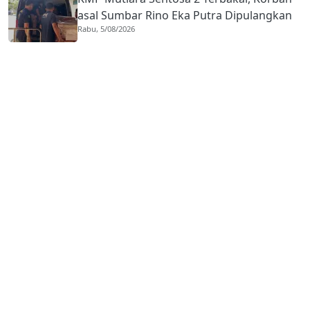
asal Sumbar Rino Eka Putra Dipulangkan
Rabu, 5/08/2026
ke Agam