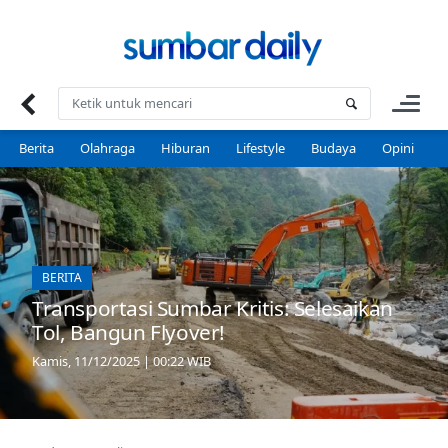
Skip
to
content
Berita
Olahraga
Hiburan
Lifestyle
Budaya
Opini
P
BERITA
Transportasi Sumbar Kritis: Selesaikan
Tol, Bangun Flyover!
Kamis, 11/12/2025 | 00:22 WIB