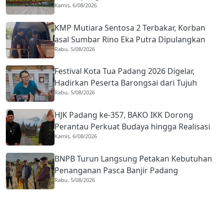
Kamis, 6/08/2026
Naik Hampir 33 Persen
KMP Mutiara Sentosa 2 Terbakar, Korban
asal Sumbar Rino Eka Putra Dipulangkan
Rabu, 5/08/2026
ke Agam
Festival Kota Tua Padang 2026 Digelar,
Hadirkan Peserta Barongsai dari Tujuh
Rabu, 5/08/2026
Negara
HJK Padang ke-357, BAKO IKK Dorong
Perantau Perkuat Budaya hingga Realisasi
Kamis, 6/08/2026
Kota Gastronomi
BNPB Turun Langsung Petakan Kebutuhan
Penanganan Pasca Banjir Padang
Rabu, 5/08/2026