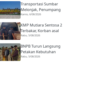
Transportasi Sumbar
Melonjak, Penumpang
Kamis, 6/08/2026
Pesawat Domestik dari
BIM Naik Hampir 33
KMP Mutiara Sentosa 2
Persen
Terbakar, Korban asal
Rabu, 5/08/2026
Sumbar Rino Eka Putra
Dipulangkan ke Agam
BNPB Turun Langsung
Petakan Kebutuhan
Rabu, 5/08/2026
Penanganan Pasca Banjir
Padang