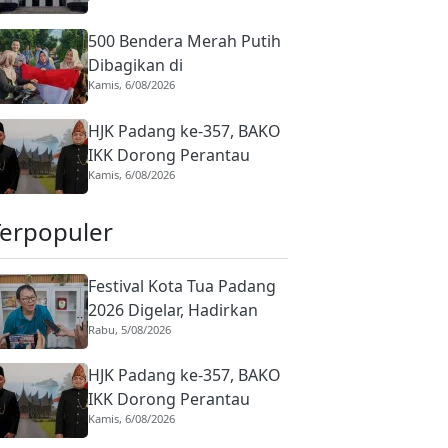
Rasional
500 Bendera Merah Putih
Dibagikan di
Kamis, 6/08/2026
Dharmasraya, Warga
Diajak Kibarkan hingga 31
HJK Padang ke-357, BAKO
Agustus 2026
IKK Dorong Perantau
Kamis, 6/08/2026
Perkuat Budaya hingga
Realisasi Kota Gastronomi
Terpopuler
Festival Kota Tua Padang
2026 Digelar, Hadirkan
Rabu, 5/08/2026
Peserta Barongsai dari
Tujuh Negara
HJK Padang ke-357, BAKO
IKK Dorong Perantau
Kamis, 6/08/2026
Perkuat Budaya hingga
Realisasi Kota Gastronomi