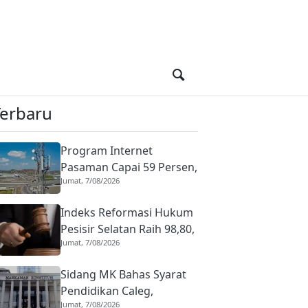
Terbaru
Program Internet
Pasaman Capai 59 Persen,
Jumat, 7/08/2026
Kominfo Targetkan
Blankspot Tuntas Lima
Indeks Reformasi Hukum
Tahun
Pesisir Selatan Raih 98,80,
Jumat, 7/08/2026
Predikat AA Istimewa
pada 2026
Sidang MK Bahas Syarat
Pendidikan Caleg,
Jumat, 7/08/2026
Pemohon Minta Lebih