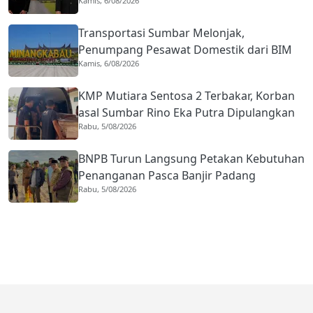
Kamis, 6/08/2026
Kota Gastronomi
Transportasi Sumbar Melonjak,
Penumpang Pesawat Domestik dari BIM
Kamis, 6/08/2026
Naik Hampir 33 Persen
KMP Mutiara Sentosa 2 Terbakar, Korban
asal Sumbar Rino Eka Putra Dipulangkan
Rabu, 5/08/2026
ke Agam
BNPB Turun Langsung Petakan Kebutuhan
Penanganan Pasca Banjir Padang
Rabu, 5/08/2026