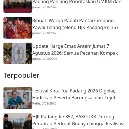
Padang Panjang Prioritaskan UMKM dan
Jumat, 7/08/2026
Infrastruktur di APBD 2026
Ribuan Warga Padati Pantai Cimpago,
Pawai Telong-telong HJK Padang ke-357
Jumat, 7/08/2026
Pamerkan Kekayaan Budaya
Update Harga Emas Antam Jumat 7
Agustus 2026: Semua Pecahan Kompak
Jumat, 7/08/2026
Menguat, Ini Rinciannya
Terpopuler
Festival Kota Tua Padang 2026 Digelar,
Hadirkan Peserta Barongsai dari Tujuh
Rabu, 5/08/2026
Negara
HJK Padang ke-357, BAKO IKK Dorong
Perantau Perkuat Budaya hingga Realisasi