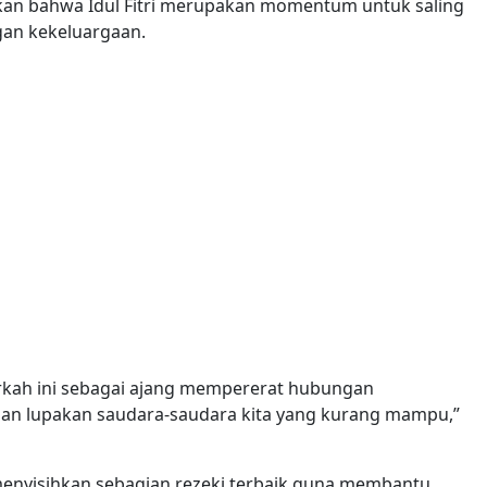
kan bahwa Idul Fitri merupakan momentum untuk saling
n kekeluargaan.
erkah ini sebagai ajang mempererat hubungan
gan lupakan saudara-saudara kita yang kurang mampu,”
menyisihkan sebagian rezeki terbaik guna membantu