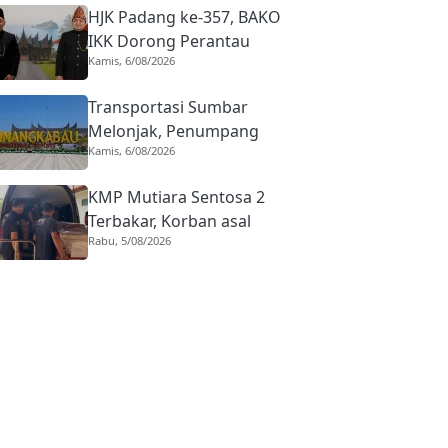
HJK Padang ke-357, BAKO
IKK Dorong Perantau
Kamis, 6/08/2026
Perkuat Budaya hingga
Realisasi Kota Gastronomi
Transportasi Sumbar
Melonjak, Penumpang
Kamis, 6/08/2026
Pesawat Domestik dari
BIM Naik Hampir 33
KMP Mutiara Sentosa 2
Persen
Terbakar, Korban asal
Rabu, 5/08/2026
Sumbar Rino Eka Putra
Dipulangkan ke Agam