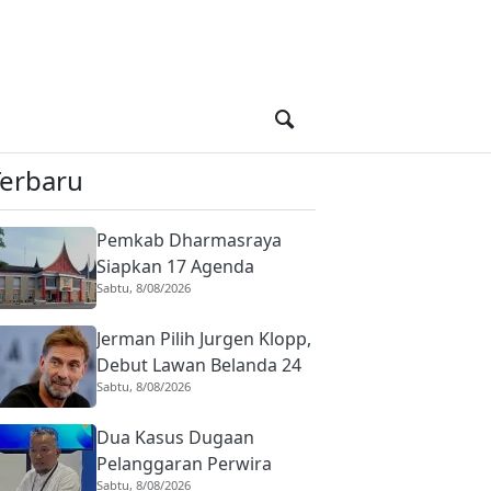
Terbaru
Pemkab Dharmasraya
Siapkan 17 Agenda
Sabtu, 8/08/2026
Semarakkan HUT ke-81
Kemerdekaan RI, Ini
Jerman Pilih Jurgen Klopp,
Rangkaian Lengkapnya
Debut Lawan Belanda 24
Sabtu, 8/08/2026
September
Dua Kasus Dugaan
Pelanggaran Perwira
Sabtu, 8/08/2026
Polisi di Sumbar,