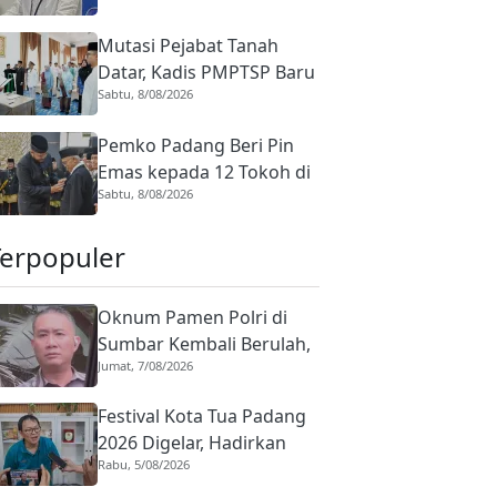
Ombudsman: Tak Boleh
Mutasi Pejabat Tanah
Ada Toleransi
Datar, Kadis PMPTSP Baru
Sabtu, 8/08/2026
Diminta Bentuk Tim
Percepatan Investasi
Pemko Padang Beri Pin
Emas kepada 12 Tokoh di
Sabtu, 8/08/2026
HJK ke-357, Ini Daftar
Lengkapnya
Terpopuler
Oknum Pamen Polri di
Sumbar Kembali Berulah,
Jumat, 7/08/2026
Dirreskrimum Diduga
Terlibat Kekerasan
Festival Kota Tua Padang
dengan Seorang Sopir
2026 Digelar, Hadirkan
Rabu, 5/08/2026
Peserta Barongsai dari
Tujuh Negara