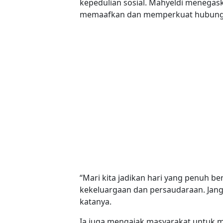
kepedulian sosial. Mahyeldi menegas
memaafkan dan memperkuat hubunga
“Mari kita jadikan hari yang penuh b
kekeluargaan dan persaudaraan. Jan
katanya.
Ia juga mengajak masyarakat untuk 