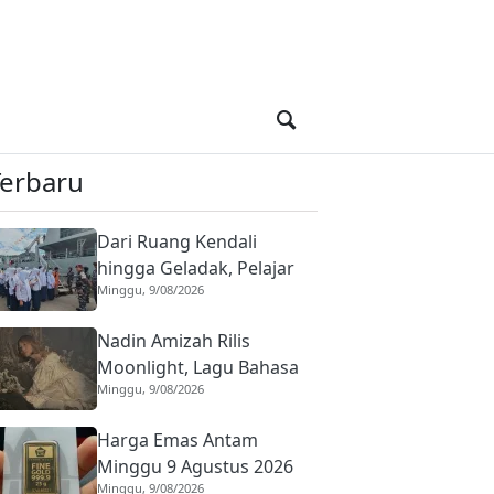
Terbaru
Dari Ruang Kendali
hingga Geladak, Pelajar
Minggu, 9/08/2026
Padang Belajar Dunia
Kemaritiman di KRI Teluk
Nadin Amizah Rilis
Kendari
Moonlight, Lagu Bahasa
Minggu, 9/08/2026
Inggris yang Ditulis Sejak
SMA
Harga Emas Antam
Minggu 9 Agustus 2026
Minggu, 9/08/2026
Naik, Ini Daftar