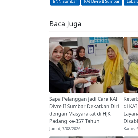
BNN Sumbar
KAI Divre II Sumbar
Lebar
Baca Juga
Sapa Pelanggan jadi Cara KAI
Keter
Divre II Sumbar Dekatkan Diri
di KAI
dengan Masyarakat di HJK
Layan
Padang ke-357 Tahun
Disabi
Jumat, 7/08/2026
Kamis, 