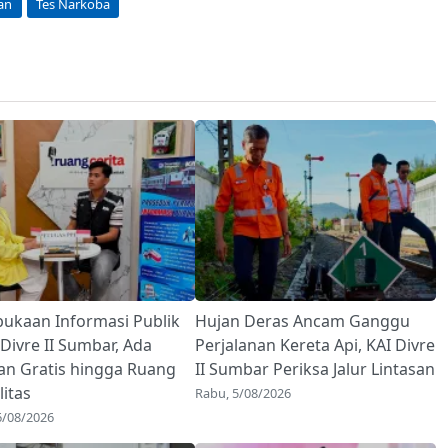
an
Tes Narkoba
bukaan Informasi Publik
Hujan Deras Ancam Ganggu
 Divre II Sumbar, Ada
Perjalanan Kereta Api, KAI Divre
an Gratis hingga Ruang
II Sumbar Periksa Jalur Lintasan
litas
Rabu, 5/08/2026
6/08/2026