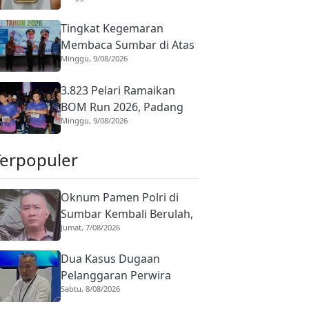
Lengkapnya
Tingkat Kegemaran
Membaca Sumbar di Atas
Minggu, 9/08/2026
Nasional, Perpusnas
Minta Tak Cepat Puas
3.823 Pelari Ramaikan
BOM Run 2026, Padang
Minggu, 9/08/2026
Genjot Sport Tourism
hingga Mancanegara
Terpopuler
Oknum Pamen Polri di
Sumbar Kembali Berulah,
Jumat, 7/08/2026
Dirreskrimum Diduga
Terlibat Kekerasan
Dua Kasus Dugaan
dengan Seorang Sopir
Pelanggaran Perwira
Sabtu, 8/08/2026
Polisi di Sumbar,
Ombudsman: Tak Boleh