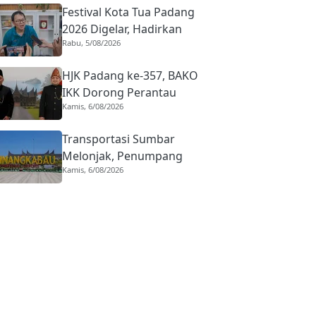
Festival Kota Tua Padang
Ada Toleransi
2026 Digelar, Hadirkan
Rabu, 5/08/2026
Peserta Barongsai dari
Tujuh Negara
HJK Padang ke-357, BAKO
IKK Dorong Perantau
Kamis, 6/08/2026
Perkuat Budaya hingga
Realisasi Kota Gastronomi
Transportasi Sumbar
Melonjak, Penumpang
Kamis, 6/08/2026
Pesawat Domestik dari
BIM Naik Hampir 33
Persen