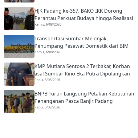
HJK Padang ke-357, BAKO IKK Dorong
Perantau Perkuat Budaya hingga Realisasi
Kamis, 6/08/2026
Kota Gastronomi
Transportasi Sumbar Melonjak,
Penumpang Pesawat Domestik dari BIM
Kamis, 6/08/2026
Naik Hampir 33 Persen
KMP Mutiara Sentosa 2 Terbakar, Korban
asal Sumbar Rino Eka Putra Dipulangkan
Rabu, 5/08/2026
ke Agam
BNPB Turun Langsung Petakan Kebutuhan
Penanganan Pasca Banjir Padang
Rabu, 5/08/2026