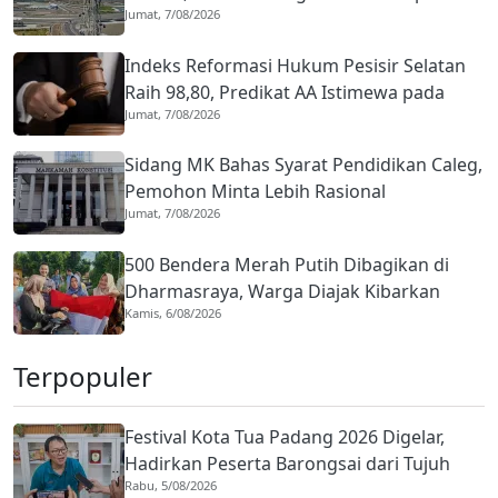
Jumat, 7/08/2026
Tuntas Lima Tahun
Indeks Reformasi Hukum Pesisir Selatan
Raih 98,80, Predikat AA Istimewa pada
Jumat, 7/08/2026
2026
Sidang MK Bahas Syarat Pendidikan Caleg,
Pemohon Minta Lebih Rasional
Jumat, 7/08/2026
500 Bendera Merah Putih Dibagikan di
Dharmasraya, Warga Diajak Kibarkan
Kamis, 6/08/2026
hingga 31 Agustus 2026
Terpopuler
Festival Kota Tua Padang 2026 Digelar,
Hadirkan Peserta Barongsai dari Tujuh
Rabu, 5/08/2026
Negara