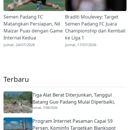
Semen Padang FC
Braditi Moulevey: Target
Matangkan Persiapan, Nil
Semen Padang FC Juara
Maizar Puas dengan Game
Championship dan Kembali
Internal Kedua
ke Liga 1
Jumat, 24/07/2026
Jumat, 17/07/2026
Terbaru
Tiga Alat Berat Diterjunkan, Tanggul
Batang Guo Padang Mulai Diperbaiki,
Jumat, 7/08/2026
Warga Kuranji Bernapas Lega
Program Internet Pasaman Capai 59
Persen, Kominfo Targetkan Blankspot