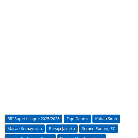
BRI Super League 2025/2026
Figo Dennis
Kabau Sirah
Macan Kemayoran
Persija Jakarta
Semen Padang FC