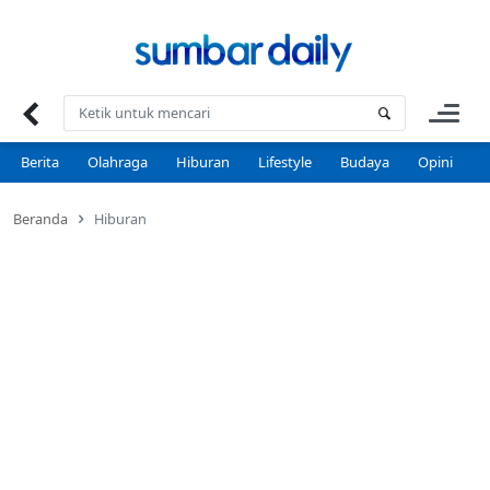
Skip
to
content
Berita
Olahraga
Hiburan
Lifestyle
Budaya
Opini
P
Beranda
Hiburan