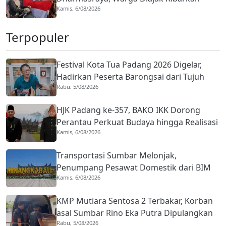
Kamis, 6/08/2026
hingga 31 Agustus 2026
Terpopuler
Festival Kota Tua Padang 2026 Digelar,
Hadirkan Peserta Barongsai dari Tujuh
Rabu, 5/08/2026
Negara
HJK Padang ke-357, BAKO IKK Dorong
Perantau Perkuat Budaya hingga Realisasi
Kamis, 6/08/2026
Kota Gastronomi
Transportasi Sumbar Melonjak,
Penumpang Pesawat Domestik dari BIM
Kamis, 6/08/2026
Naik Hampir 33 Persen
KMP Mutiara Sentosa 2 Terbakar, Korban
asal Sumbar Rino Eka Putra Dipulangkan
Rabu, 5/08/2026
ke Agam