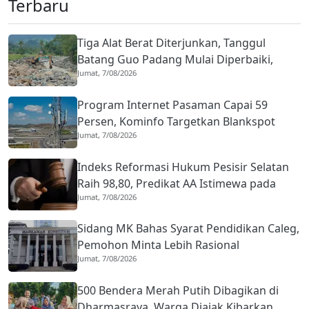
Terbaru
Tiga Alat Berat Diterjunkan, Tanggul
Batang Guo Padang Mulai Diperbaiki,
Jumat, 7/08/2026
Warga Kuranji Bernapas Lega
Program Internet Pasaman Capai 59
Persen, Kominfo Targetkan Blankspot
Jumat, 7/08/2026
Tuntas Lima Tahun
Indeks Reformasi Hukum Pesisir Selatan
Raih 98,80, Predikat AA Istimewa pada
Jumat, 7/08/2026
2026
Sidang MK Bahas Syarat Pendidikan Caleg,
Pemohon Minta Lebih Rasional
Jumat, 7/08/2026
500 Bendera Merah Putih Dibagikan di
Dharmasraya, Warga Diajak Kibarkan