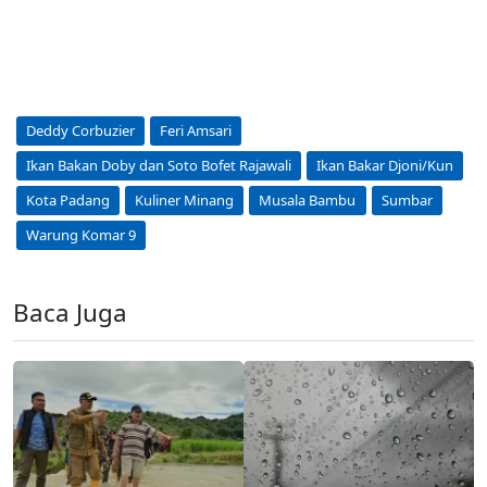
Deddy Corbuzier
Feri Amsari
Ikan Bakan Doby dan Soto Bofet Rajawali
Ikan Bakar Djoni/Kun
Kota Padang
Kuliner Minang
Musala Bambu
Sumbar
Warung Komar 9
Baca Juga