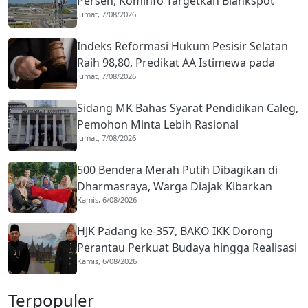
Persen, Kominfo Targetkan Blankspot
Jumat, 7/08/2026
Tuntas Lima Tahun
Indeks Reformasi Hukum Pesisir Selatan
Raih 98,80, Predikat AA Istimewa pada
Jumat, 7/08/2026
2026
Sidang MK Bahas Syarat Pendidikan Caleg,
Pemohon Minta Lebih Rasional
Jumat, 7/08/2026
500 Bendera Merah Putih Dibagikan di
Dharmasraya, Warga Diajak Kibarkan
Kamis, 6/08/2026
hingga 31 Agustus 2026
HJK Padang ke-357, BAKO IKK Dorong
Perantau Perkuat Budaya hingga Realisasi
Kamis, 6/08/2026
Kota Gastronomi
Terpopuler