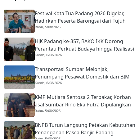
Festival Kota Tua Padang 2026 Digelar,
Hadirkan Peserta Barongsai dari Tujuh
Rabu, 5/08/2026
Negara
HJK Padang ke-357, BAKO IKK Dorong
Perantau Perkuat Budaya hingga Realisasi
Kamis, 6/08/2026
Kota Gastronomi
Transportasi Sumbar Melonjak,
Penumpang Pesawat Domestik dari BIM
Kamis, 6/08/2026
Naik Hampir 33 Persen
KMP Mutiara Sentosa 2 Terbakar, Korban
asal Sumbar Rino Eka Putra Dipulangkan
Rabu, 5/08/2026
ke Agam
BNPB Turun Langsung Petakan Kebutuhan
Penanganan Pasca Banjir Padang
Rabu, 5/08/2026