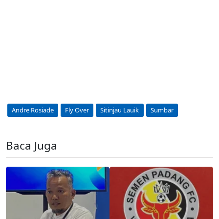
Andre Rosiade
Fly Over
Sitinjau Lauik
Sumbar
Baca Juga