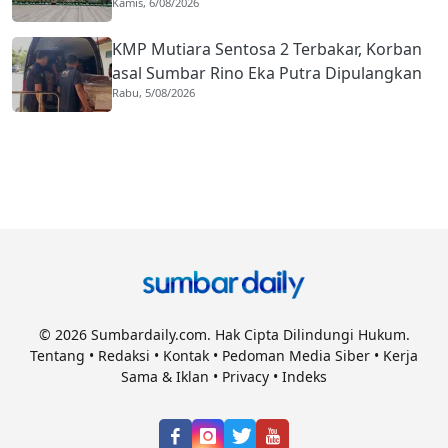
Kamis, 6/08/2026
Naik Hampir 33 Persen
KMP Mutiara Sentosa 2 Terbakar, Korban
asal Sumbar Rino Eka Putra Dipulangkan
Rabu, 5/08/2026
ke Agam
© 2026 Sumbardaily.com. Hak Cipta Dilindungi Hukum.
Tentang
•
Redaksi
•
Kontak
•
Pedoman Media Siber
•
Kerja
Sama & Iklan
•
Privacy
•
Indeks