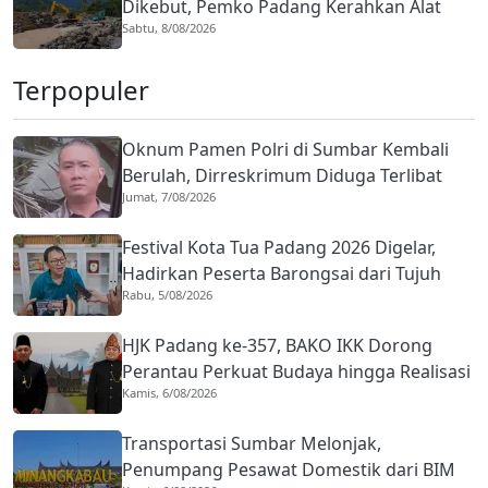
Dikebut, Pemko Padang Kerahkan Alat
Sabtu, 8/08/2026
Berat Cegah Banjir Susulan
Terpopuler
Oknum Pamen Polri di Sumbar Kembali
Berulah, Dirreskrimum Diduga Terlibat
Jumat, 7/08/2026
Kekerasan dengan Seorang Sopir
Festival Kota Tua Padang 2026 Digelar,
Hadirkan Peserta Barongsai dari Tujuh
Rabu, 5/08/2026
Negara
HJK Padang ke-357, BAKO IKK Dorong
Perantau Perkuat Budaya hingga Realisasi
Kamis, 6/08/2026
Kota Gastronomi
Transportasi Sumbar Melonjak,
Penumpang Pesawat Domestik dari BIM