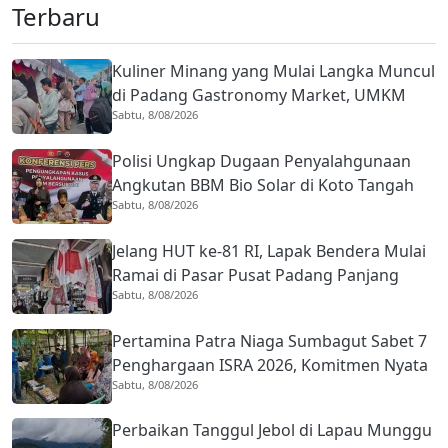
Terbaru
Kuliner Minang yang Mulai Langka Muncul
di Padang Gastronomy Market, UMKM
Sabtu, 8/08/2026
Ikut Ketiban Berkah
Polisi Ungkap Dugaan Penyalahgunaan
Angkutan BBM Bio Solar di Koto Tangah
Sabtu, 8/08/2026
Padang, 36 Jeriken Diamankan
Jelang HUT ke-81 RI, Lapak Bendera Mulai
Ramai di Pasar Pusat Padang Panjang
Sabtu, 8/08/2026
Pertamina Patra Niaga Sumbagut Sabet 7
Penghargaan ISRA 2026, Komitmen Nyata
Sabtu, 8/08/2026
Kontribusi untuk Masyarakat
Perbaikan Tanggul Jebol di Lapau Munggu