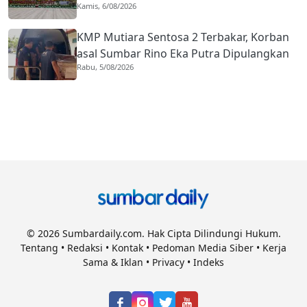
Kamis, 6/08/2026
Naik Hampir 33 Persen
KMP Mutiara Sentosa 2 Terbakar, Korban
asal Sumbar Rino Eka Putra Dipulangkan
Rabu, 5/08/2026
ke Agam
© 2026 Sumbardaily.com. Hak Cipta Dilindungi Hukum.
Tentang
•
Redaksi
•
Kontak
•
Pedoman Media Siber
•
Kerja
Sama & Iklan
•
Privacy
•
Indeks