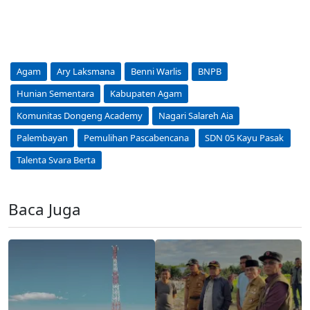
Agam
Ary Laksmana
Benni Warlis
BNPB
Hunian Sementara
Kabupaten Agam
Komunitas Dongeng Academy
Nagari Salareh Aia
Palembayan
Pemulihan Pascabencana
SDN 05 Kayu Pasak
Talenta Svara Berta
Baca Juga