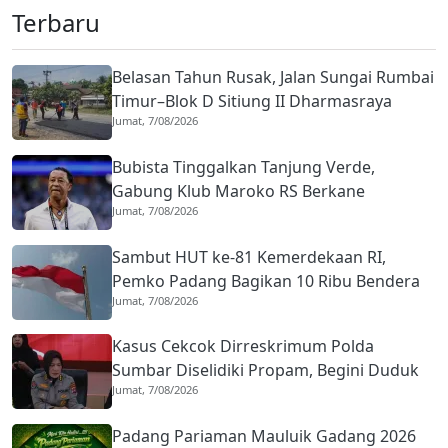
Terbaru
Belasan Tahun Rusak, Jalan Sungai Rumbai
Timur–Blok D Sitiung II Dharmasraya
Jumat, 7/08/2026
Mulai Diaspal
Bubista Tinggalkan Tanjung Verde,
Gabung Klub Maroko RS Berkane
Jumat, 7/08/2026
Sambut HUT ke-81 Kemerdekaan RI,
Pemko Padang Bagikan 10 Ribu Bendera
Jumat, 7/08/2026
Merah Putih
Kasus Cekcok Dirreskrimum Polda
Sumbar Diselidiki Propam, Begini Duduk
Jumat, 7/08/2026
Perkaranya
Padang Pariaman Mauluik Gadang 2026