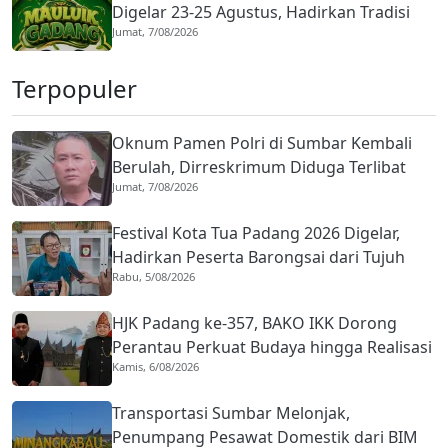
Digelar 23-25 Agustus, Hadirkan Tradisi
Jumat, 7/08/2026
Islam dan Budaya Minangkabau
Terpopuler
Oknum Pamen Polri di Sumbar Kembali
Berulah, Dirreskrimum Diduga Terlibat
Jumat, 7/08/2026
Kekerasan dengan Seorang Sopir
Festival Kota Tua Padang 2026 Digelar,
Hadirkan Peserta Barongsai dari Tujuh
Rabu, 5/08/2026
Negara
HJK Padang ke-357, BAKO IKK Dorong
Perantau Perkuat Budaya hingga Realisasi
Kamis, 6/08/2026
Kota Gastronomi
Transportasi Sumbar Melonjak,
Penumpang Pesawat Domestik dari BIM