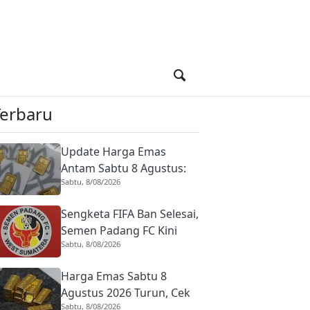
Terbaru
Update Harga Emas
Antam Sabtu 8 Agustus:
Sabtu, 8/08/2026
Harga Buyback Ikut Turun
Sengketa FIFA Ban Selesai,
Semen Padang FC Kini
Sabtu, 8/08/2026
Bisa Daftarkan Pemain
Baru
Harga Emas Sabtu 8
Agustus 2026 Turun, Cek
Sabtu, 8/08/2026
Daftar Lengkapnya