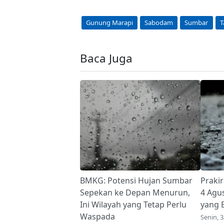
Gunung Marapi
Sabodam
Sumbar
T
Baca Juga
BMKG: Potensi Hujan Sumbar
Praki
Sepekan ke Depan Menurun,
4 Agus
Ini Wilayah yang Tetap Perlu
yang 
Waspada
Senin, 