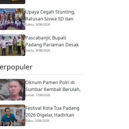
Upaya Cegah Stunting,
Ratusan Siswa SD dan
Sabtu, 8/08/2026
PAUD di Padang Panjang
Terima Bantuan Telur
Pascabanjir, Bupati
Padang Pariaman Desak
Sabtu, 8/08/2026
Penanganan Irigasi Lubuk
Sikoci dan Padang Laweh
Terpopuler
Oknum Pamen Polri di
Sumbar Kembali Berulah,
Jumat, 7/08/2026
Dirreskrimum Diduga
Terlibat Kekerasan
Festival Kota Tua Padang
dengan Seorang Sopir
2026 Digelar, Hadirkan
Rabu, 5/08/2026
Peserta Barongsai dari
Tujuh Negara