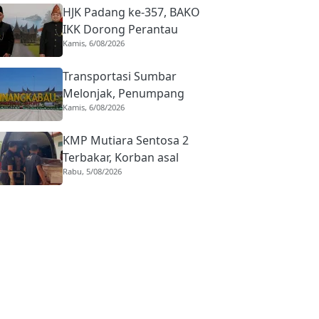
HJK Padang ke-357, BAKO
IKK Dorong Perantau
Kamis, 6/08/2026
Perkuat Budaya hingga
Realisasi Kota Gastronomi
Transportasi Sumbar
Melonjak, Penumpang
Kamis, 6/08/2026
Pesawat Domestik dari
BIM Naik Hampir 33
KMP Mutiara Sentosa 2
Persen
Terbakar, Korban asal
Rabu, 5/08/2026
Sumbar Rino Eka Putra
Dipulangkan ke Agam