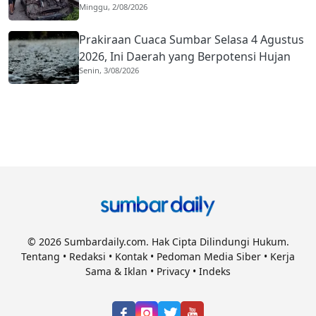
Minggu, 2/08/2026
Diduga Rem Blong
Prakiraan Cuaca Sumbar Selasa 4 Agustus
2026, Ini Daerah yang Berpotensi Hujan
Senin, 3/08/2026
© 2026 Sumbardaily.com. Hak Cipta Dilindungi Hukum.
Tentang
•
Redaksi
•
Kontak
•
Pedoman Media Siber
•
Kerja
Sama & Iklan
•
Privacy
•
Indeks