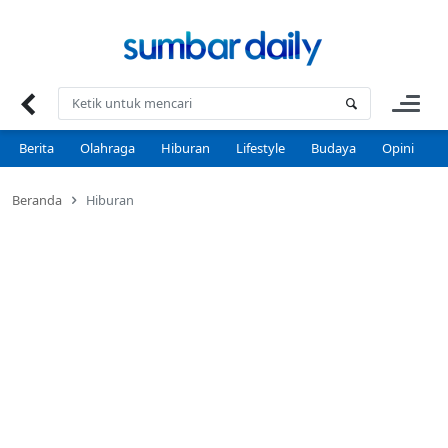
Skip
to
content
Berita
Olahraga
Hiburan
Lifestyle
Budaya
Opini
P
Beranda
Hiburan