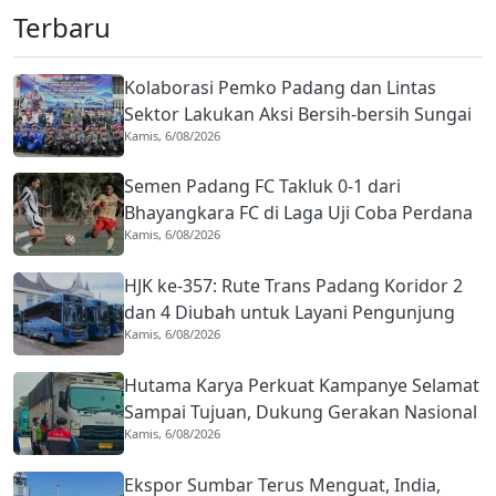
Terbaru
Kolaborasi Pemko Padang dan Lintas
Sektor Lakukan Aksi Bersih-bersih Sungai
Kamis, 6/08/2026
Batang Arau di HJK ke-357
Semen Padang FC Takluk 0-1 dari
Bhayangkara FC di Laga Uji Coba Perdana
Kamis, 6/08/2026
Pramusim
HJK ke-357: Rute Trans Padang Koridor 2
dan 4 Diubah untuk Layani Pengunjung
Kamis, 6/08/2026
Open Ship, Tarif Rp1
Hutama Karya Perkuat Kampanye Selamat
Sampai Tujuan, Dukung Gerakan Nasional
Kamis, 6/08/2026
Zero ODOL
Ekspor Sumbar Terus Menguat, India,