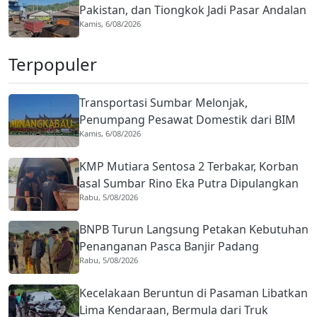
Pakistan, dan Tiongkok Jadi Pasar Andalan
Kamis, 6/08/2026
Terpopuler
Transportasi Sumbar Melonjak,
Penumpang Pesawat Domestik dari BIM
Kamis, 6/08/2026
Naik Hampir 33 Persen
KMP Mutiara Sentosa 2 Terbakar, Korban
asal Sumbar Rino Eka Putra Dipulangkan
Rabu, 5/08/2026
ke Agam
BNPB Turun Langsung Petakan Kebutuhan
Penanganan Pasca Banjir Padang
Rabu, 5/08/2026
Kecelakaan Beruntun di Pasaman Libatkan
Lima Kendaraan, Bermula dari Truk