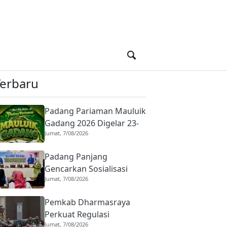
Terbaru
Padang Pariaman Mauluik
Gadang 2026 Digelar 23-
Jumat, 7/08/2026
25 Agustus, Hadirkan
Tradisi Islam dan Budaya
Padang Panjang
Minangkabau
Gencarkan Sosialisasi
Jumat, 7/08/2026
Pencegahan Kekerasan
terhadap Anak dan
Pemkab Dharmasraya
Perkawinan Anak
Perkuat Regulasi
Jumat, 7/08/2026
Pengadaan Barang dan