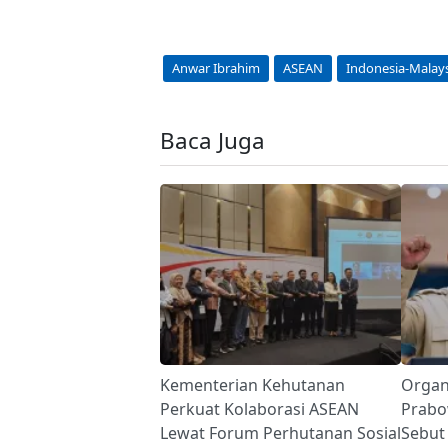
Anwar Ibrahim
ASEAN
Indonesia-Malay
Baca Juga
Kementerian Kehutanan
Organ
Perkuat Kolaborasi ASEAN
Prabo
Lewat Forum Perhutanan Sosial
Sebut