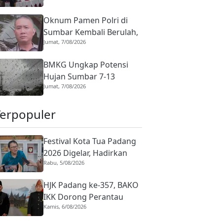
Jasa Lewat Sosialisasi Tata
Oknum Pamen Polri di
Kelola dan Hukum
Sumbar Kembali Berulah,
Jumat, 7/08/2026
Dirreskrimum Diduga
Terlibat Kekerasan
BMKG Ungkap Potensi
dengan Seorang Sopir
Hujan Sumbar 7-13
Jumat, 7/08/2026
Agustus 2026, Tiga
Daerah Masuk Status
Terpopuler
Waspada
Festival Kota Tua Padang
2026 Digelar, Hadirkan
Rabu, 5/08/2026
Peserta Barongsai dari
Tujuh Negara
HJK Padang ke-357, BAKO
IKK Dorong Perantau
Kamis, 6/08/2026
Perkuat Budaya hingga
Realisasi Kota Gastronomi