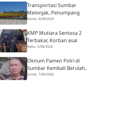
Transportasi Sumbar
Melonjak, Penumpang
Kamis, 6/08/2026
Pesawat Domestik dari
BIM Naik Hampir 33
KMP Mutiara Sentosa 2
Persen
Terbakar, Korban asal
Rabu, 5/08/2026
Sumbar Rino Eka Putra
Dipulangkan ke Agam
Oknum Pamen Polri di
Sumbar Kembali Berulah,
Jumat, 7/08/2026
Dirreskrimum Diduga
Terlibat Kekerasan
dengan Seorang Sopir