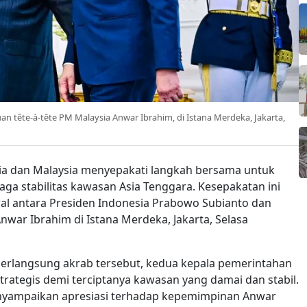
 tête-à-tête PM Malaysia Anwar Ibrahim, di Istana Merdeka, Jakarta,
ia dan Malaysia menyepakati langkah bersama untuk
a stabilitas kawasan Asia Tenggara. Kesepakatan ini
l antara Presiden Indonesia Prabowo Subianto dan
nwar Ibrahim di Istana Merdeka, Jakarta, Selasa
rlangsung akrab tersebut, kedua kepala pemerintahan
rategis demi terciptanya kawasan yang damai dan stabil.
nyampaikan apresiasi terhadap kepemimpinan Anwar