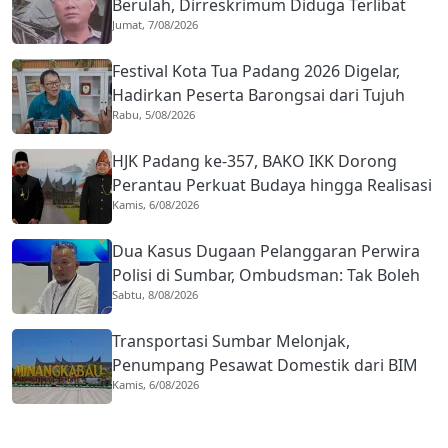
Berulah, Dirreskrimum Diduga Terlibat
Jumat, 7/08/2026
Kekerasan dengan Seorang Sopir
Festival Kota Tua Padang 2026 Digelar,
Hadirkan Peserta Barongsai dari Tujuh
Rabu, 5/08/2026
Negara
HJK Padang ke-357, BAKO IKK Dorong
Perantau Perkuat Budaya hingga Realisasi
Kamis, 6/08/2026
Kota Gastronomi
Dua Kasus Dugaan Pelanggaran Perwira
Polisi di Sumbar, Ombudsman: Tak Boleh
Sabtu, 8/08/2026
Ada Toleransi
Transportasi Sumbar Melonjak,
Penumpang Pesawat Domestik dari BIM
Kamis, 6/08/2026
Naik Hampir 33 Persen