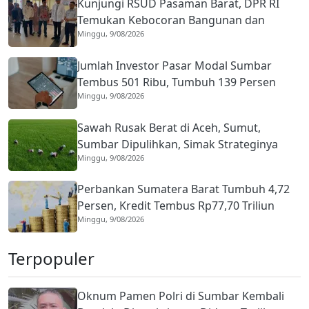
Kunjungi RSUD Pasaman Barat, DPR RI
Temukan Kebocoran Bangunan dan
Minggu, 9/08/2026
Keterbatasan Alat
Jumlah Investor Pasar Modal Sumbar
Tembus 501 Ribu, Tumbuh 139 Persen
Minggu, 9/08/2026
Sawah Rusak Berat di Aceh, Sumut,
Sumbar Dipulihkan, Simak Strateginya
Minggu, 9/08/2026
Perbankan Sumatera Barat Tumbuh 4,72
Persen, Kredit Tembus Rp77,70 Triliun
Minggu, 9/08/2026
Terpopuler
Oknum Pamen Polri di Sumbar Kembali