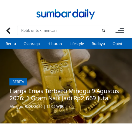
Skip
to
content
Berita
Olahraga
Hiburan
Lifestyle
Budaya
Opini
P
BERITA
Harga Emas Terbaru Minggu 9 Agustus
2026: 1 Gram Naik Jadi Rp2,669 Juta
Minggu, 9/08/2026 | 12:05 WIB