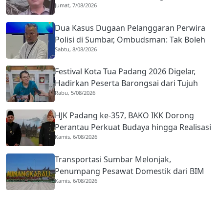
Jumat, 7/08/2026
Kekerasan dengan Seorang Sopir
Dua Kasus Dugaan Pelanggaran Perwira
Polisi di Sumbar, Ombudsman: Tak Boleh
Sabtu, 8/08/2026
Ada Toleransi
Festival Kota Tua Padang 2026 Digelar,
Hadirkan Peserta Barongsai dari Tujuh
Rabu, 5/08/2026
Negara
HJK Padang ke-357, BAKO IKK Dorong
Perantau Perkuat Budaya hingga Realisasi
Kamis, 6/08/2026
Kota Gastronomi
Transportasi Sumbar Melonjak,
Penumpang Pesawat Domestik dari BIM
Kamis, 6/08/2026
Naik Hampir 33 Persen