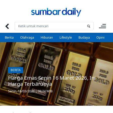
Skip
to
content
Berita
Olahraga
Hiburan
Lifestyle
Budaya
Opini
P
BERITA
Harga Emas Senin 16 Maret 2026, Ini
Harga Terbarunya
Senin, 16/03/2026 | 06:24 WIB