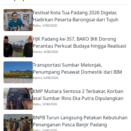
Festival Kota Tua Padang 2026 Digelar,
Hadirkan Peserta Barongsai dari Tujuh
Rabu, 5/08/2026
Negara
HJK Padang ke-357, BAKO IKK Dorong
Perantau Perkuat Budaya hingga Realisasi
Kamis, 6/08/2026
Kota Gastronomi
Transportasi Sumbar Melonjak,
Penumpang Pesawat Domestik dari BIM
Kamis, 6/08/2026
Naik Hampir 33 Persen
KMP Mutiara Sentosa 2 Terbakar, Korban
asal Sumbar Rino Eka Putra Dipulangkan
Rabu, 5/08/2026
ke Agam
BNPB Turun Langsung Petakan Kebutuhan
Penanganan Pasca Banjir Padang
Rabu, 5/08/2026