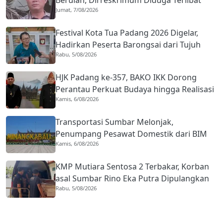
Berulah, Dirreskrimum Diduga Terlibat
Jumat, 7/08/2026
Kekerasan dengan Seorang Sopir
Festival Kota Tua Padang 2026 Digelar,
Hadirkan Peserta Barongsai dari Tujuh
Rabu, 5/08/2026
Negara
HJK Padang ke-357, BAKO IKK Dorong
Perantau Perkuat Budaya hingga Realisasi
Kamis, 6/08/2026
Kota Gastronomi
Transportasi Sumbar Melonjak,
Penumpang Pesawat Domestik dari BIM
Kamis, 6/08/2026
Naik Hampir 33 Persen
KMP Mutiara Sentosa 2 Terbakar, Korban
asal Sumbar Rino Eka Putra Dipulangkan
Rabu, 5/08/2026
ke Agam