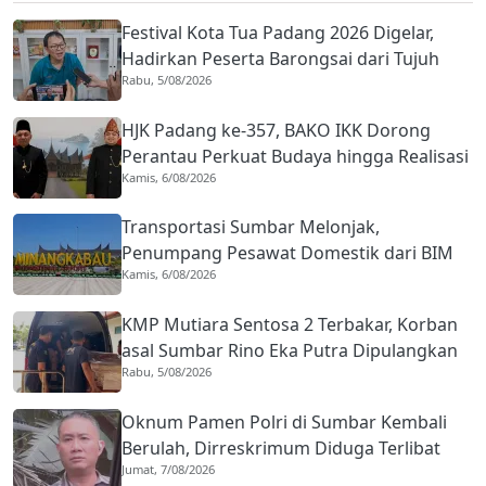
Festival Kota Tua Padang 2026 Digelar,
Hadirkan Peserta Barongsai dari Tujuh
Rabu, 5/08/2026
Negara
HJK Padang ke-357, BAKO IKK Dorong
Perantau Perkuat Budaya hingga Realisasi
Kamis, 6/08/2026
Kota Gastronomi
Transportasi Sumbar Melonjak,
Penumpang Pesawat Domestik dari BIM
Kamis, 6/08/2026
Naik Hampir 33 Persen
KMP Mutiara Sentosa 2 Terbakar, Korban
asal Sumbar Rino Eka Putra Dipulangkan
Rabu, 5/08/2026
ke Agam
Oknum Pamen Polri di Sumbar Kembali
Berulah, Dirreskrimum Diduga Terlibat
Jumat, 7/08/2026
Kekerasan dengan Seorang Sopir