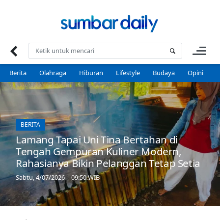
Skip
to
content
Berita
Olahraga
Hiburan
Lifestyle
Budaya
Opini
P
BERITA
Lamang Tapai Uni Tina Bertahan di
Tengah Gempuran Kuliner Modern,
Rahasianya Bikin Pelanggan Tetap Setia
Sabtu, 4/07/2026 | 09:50 WIB