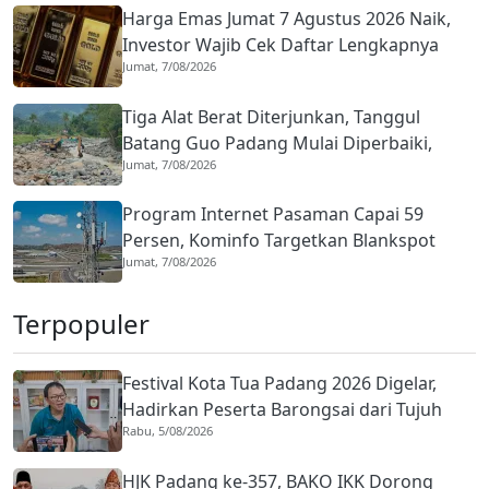
Harga Emas Jumat 7 Agustus 2026 Naik,
Investor Wajib Cek Daftar Lengkapnya
Jumat, 7/08/2026
Tiga Alat Berat Diterjunkan, Tanggul
Batang Guo Padang Mulai Diperbaiki,
Jumat, 7/08/2026
Warga Kuranji Bernapas Lega
Program Internet Pasaman Capai 59
Persen, Kominfo Targetkan Blankspot
Jumat, 7/08/2026
Tuntas Lima Tahun
Terpopuler
Festival Kota Tua Padang 2026 Digelar,
Hadirkan Peserta Barongsai dari Tujuh
Rabu, 5/08/2026
Negara
HJK Padang ke-357, BAKO IKK Dorong