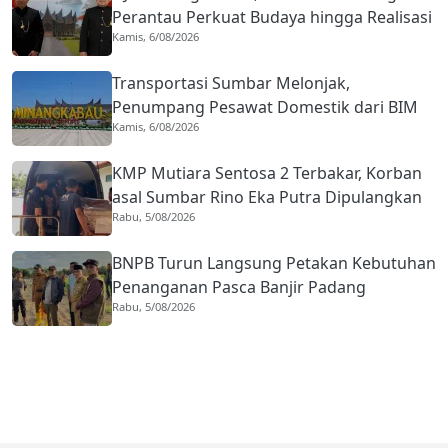
Perantau Perkuat Budaya hingga Realisasi
Kamis, 6/08/2026
Kota Gastronomi
Transportasi Sumbar Melonjak,
Penumpang Pesawat Domestik dari BIM
Kamis, 6/08/2026
Naik Hampir 33 Persen
KMP Mutiara Sentosa 2 Terbakar, Korban
asal Sumbar Rino Eka Putra Dipulangkan
Rabu, 5/08/2026
ke Agam
BNPB Turun Langsung Petakan Kebutuhan
Penanganan Pasca Banjir Padang
Rabu, 5/08/2026