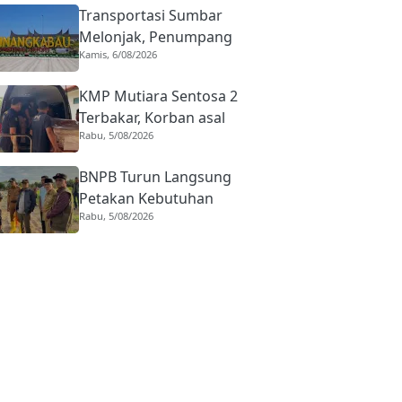
Transportasi Sumbar
Melonjak, Penumpang
Kamis, 6/08/2026
Pesawat Domestik dari
BIM Naik Hampir 33
KMP Mutiara Sentosa 2
Persen
Terbakar, Korban asal
Rabu, 5/08/2026
Sumbar Rino Eka Putra
Dipulangkan ke Agam
BNPB Turun Langsung
Petakan Kebutuhan
Rabu, 5/08/2026
Penanganan Pasca Banjir
Padang