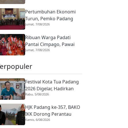
Korban Terdampak
Pertumbuhan Ekonomi
Bencana Digencarkan
Turun, Pemko Padang
Jumat, 7/08/2026
Panjang Prioritaskan
UMKM dan Infrastruktur
Ribuan Warga Padati
di APBD 2026
Pantai Cimpago, Pawai
Jumat, 7/08/2026
Telong-telong HJK Padang
ke-357 Pamerkan
Terpopuler
Kekayaan Budaya
Festival Kota Tua Padang
2026 Digelar, Hadirkan
Rabu, 5/08/2026
Peserta Barongsai dari
Tujuh Negara
HJK Padang ke-357, BAKO
IKK Dorong Perantau
Kamis, 6/08/2026
Perkuat Budaya hingga
Realisasi Kota Gastronomi