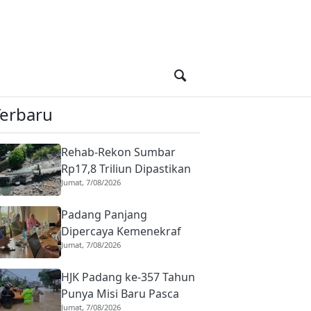
Terbaru
Rehab-Rekon Sumbar
Rp17,8 Triliun Dipastikan
Jumat, 7/08/2026
Berjalan, Komisi V DPR RI
Tinjau Tiga Proyek
Padang Panjang
Strategis di Padang
Dipercaya Kemenekraf
Jumat, 7/08/2026
Gelar Workshop Fashion,
Produk Lokal Dibidik
HJK Padang ke-357 Tahun
Lebih Kompetitif
Punya Misi Baru Pasca
Jumat, 7/08/2026
Banjir, Donasi untuk