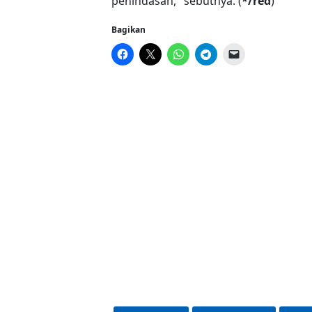
penindasan," sebutnya. (
*/red
)
Bagikan