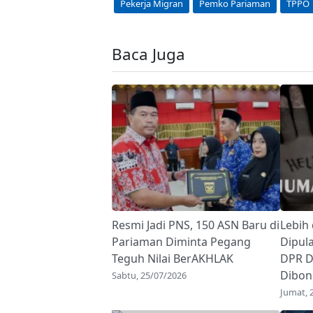
Pekerja Migran
Pemko Pariaman
TPPO
Baca Juga
Resmi Jadi PNS, 150 ASN Baru di
Lebih 
Pariaman Diminta Pegang
Dipul
Teguh Nilai BerAKHLAK
DPR D
Dibon
Sabtu, 25/07/2026
Jumat, 