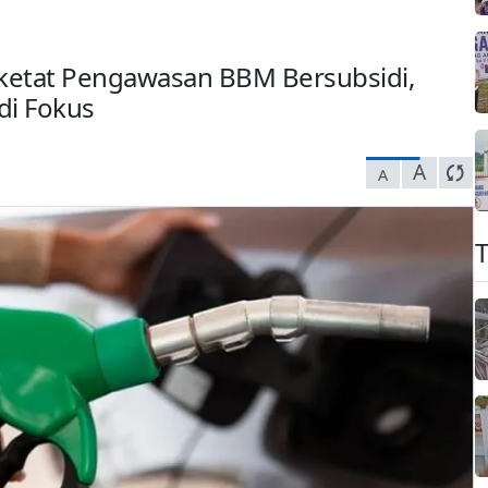
etat Pengawasan BBM Bersubsidi,
adi Fokus
A
A