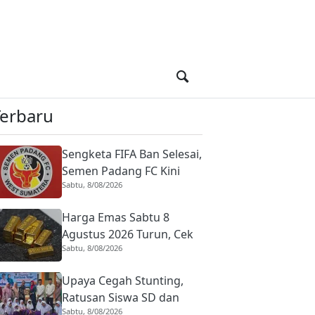
Terbaru
Sengketa FIFA Ban Selesai,
Semen Padang FC Kini
Sabtu, 8/08/2026
Bisa Daftarkan Pemain
Baru
Harga Emas Sabtu 8
Agustus 2026 Turun, Cek
Sabtu, 8/08/2026
Daftar Lengkapnya
Upaya Cegah Stunting,
Ratusan Siswa SD dan
Sabtu, 8/08/2026
PAUD di Padang Panjang