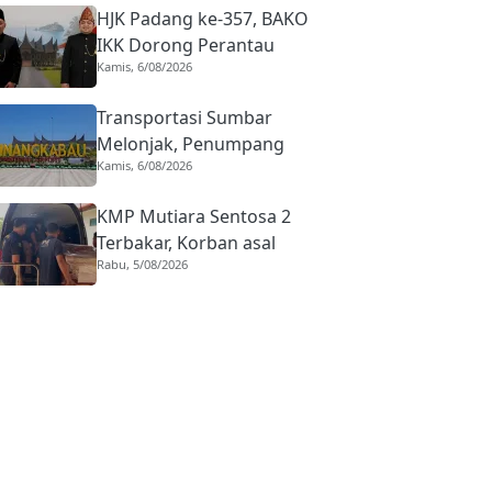
HJK Padang ke-357, BAKO
IKK Dorong Perantau
Kamis, 6/08/2026
Perkuat Budaya hingga
Realisasi Kota Gastronomi
Transportasi Sumbar
Melonjak, Penumpang
Kamis, 6/08/2026
Pesawat Domestik dari
BIM Naik Hampir 33
KMP Mutiara Sentosa 2
Persen
Terbakar, Korban asal
Rabu, 5/08/2026
Sumbar Rino Eka Putra
Dipulangkan ke Agam