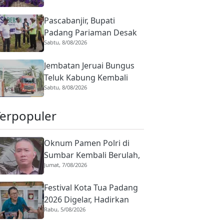
Terima Bantuan Telur
Pascabanjir, Bupati
Padang Pariaman Desak
Sabtu, 8/08/2026
Penanganan Irigasi Lubuk
Sikoci dan Padang Laweh
Jembatan Jeruai Bungus
Teluk Kabung Kembali
Sabtu, 8/08/2026
Dibuka, Semua
Kendaraan Sudah Bisa
Terpopuler
Melintas
Oknum Pamen Polri di
Sumbar Kembali Berulah,
Jumat, 7/08/2026
Dirreskrimum Diduga
Terlibat Kekerasan
Festival Kota Tua Padang
dengan Seorang Sopir
2026 Digelar, Hadirkan
Rabu, 5/08/2026
Peserta Barongsai dari
Tujuh Negara