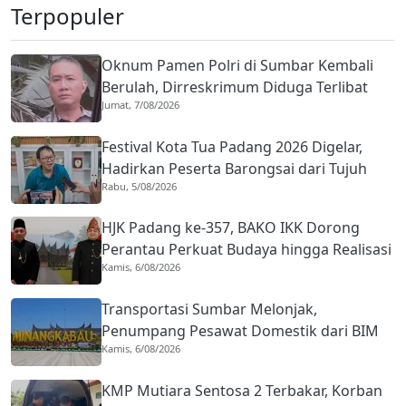
Terpopuler
Oknum Pamen Polri di Sumbar Kembali
Berulah, Dirreskrimum Diduga Terlibat
Jumat, 7/08/2026
Kekerasan dengan Seorang Sopir
Festival Kota Tua Padang 2026 Digelar,
Hadirkan Peserta Barongsai dari Tujuh
Rabu, 5/08/2026
Negara
HJK Padang ke-357, BAKO IKK Dorong
Perantau Perkuat Budaya hingga Realisasi
Kamis, 6/08/2026
Kota Gastronomi
Transportasi Sumbar Melonjak,
Penumpang Pesawat Domestik dari BIM
Kamis, 6/08/2026
Naik Hampir 33 Persen
KMP Mutiara Sentosa 2 Terbakar, Korban