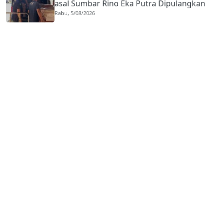
asal Sumbar Rino Eka Putra Dipulangkan
Rabu, 5/08/2026
ke Agam