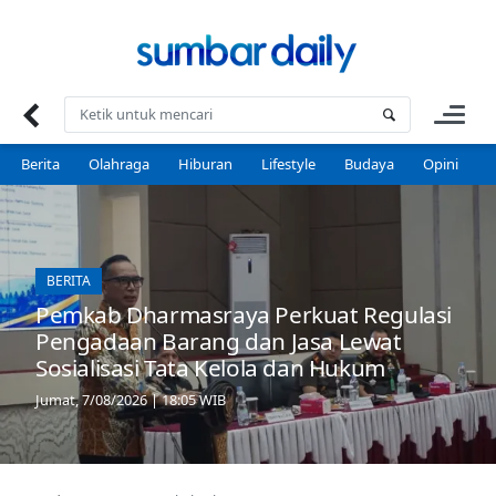
Skip
to
content
Berita
Olahraga
Hiburan
Lifestyle
Budaya
Opini
P
BERITA
Pemkab Dharmasraya Perkuat Regulasi
Pengadaan Barang dan Jasa Lewat
Sosialisasi Tata Kelola dan Hukum
Jumat, 7/08/2026 | 18:05 WIB