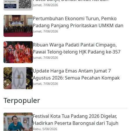
Jumat, 7/08/2026
Terdampak Bencana Digencarkan
Pertumbuhan Ekonomi Turun, Pemko
Padang Panjang Prioritaskan UMKM dan
Jumat, 7/08/2026
Infrastruktur di APBD 2026
Ribuan Warga Padati Pantai Cimpago,
Pawai Telong-telong HJK Padang ke-357
Jumat, 7/08/2026
Pamerkan Kekayaan Budaya
Update Harga Emas Antam Jumat 7
Agustus 2026: Semua Pecahan Kompak
Jumat, 7/08/2026
Menguat, Ini Rinciannya
Terpopuler
Festival Kota Tua Padang 2026 Digelar,
Hadirkan Peserta Barongsai dari Tujuh
Rabu, 5/08/2026
Negara