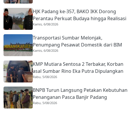
HJK Padang ke-357, BAKO IKK Dorong
Perantau Perkuat Budaya hingga Realisasi
Kamis, 6/08/2026
Kota Gastronomi
Transportasi Sumbar Melonjak,
Penumpang Pesawat Domestik dari BIM
Kamis, 6/08/2026
Naik Hampir 33 Persen
KMP Mutiara Sentosa 2 Terbakar, Korban
asal Sumbar Rino Eka Putra Dipulangkan
Rabu, 5/08/2026
ke Agam
BNPB Turun Langsung Petakan Kebutuhan
Penanganan Pasca Banjir Padang
Rabu, 5/08/2026