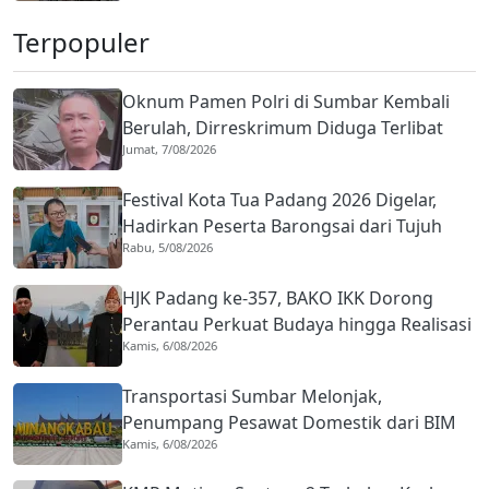
Terpopuler
Oknum Pamen Polri di Sumbar Kembali
Berulah, Dirreskrimum Diduga Terlibat
Jumat, 7/08/2026
Kekerasan dengan Seorang Sopir
Festival Kota Tua Padang 2026 Digelar,
Hadirkan Peserta Barongsai dari Tujuh
Rabu, 5/08/2026
Negara
HJK Padang ke-357, BAKO IKK Dorong
Perantau Perkuat Budaya hingga Realisasi
Kamis, 6/08/2026
Kota Gastronomi
Transportasi Sumbar Melonjak,
Penumpang Pesawat Domestik dari BIM
Kamis, 6/08/2026
Naik Hampir 33 Persen