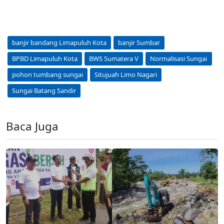
banjir bandang Limapuluh Kota
banjir Sumbar
BPBD Limapuluh Kota
BWS Sumatera V
Normalisasi Sungai
pohon tumbang sungai
Situjuah Limo Nagari
Sungai Batang Sandir
Baca Juga