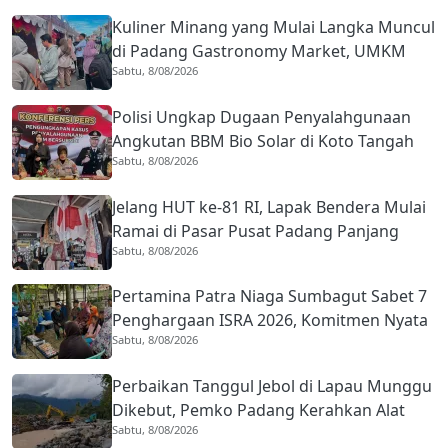
Kuliner Minang yang Mulai Langka Muncul
di Padang Gastronomy Market, UMKM
Sabtu, 8/08/2026
Ikut Ketiban Berkah
Polisi Ungkap Dugaan Penyalahgunaan
Angkutan BBM Bio Solar di Koto Tangah
Sabtu, 8/08/2026
Padang, 36 Jeriken Diamankan
Jelang HUT ke-81 RI, Lapak Bendera Mulai
Ramai di Pasar Pusat Padang Panjang
Sabtu, 8/08/2026
Pertamina Patra Niaga Sumbagut Sabet 7
Penghargaan ISRA 2026, Komitmen Nyata
Sabtu, 8/08/2026
Kontribusi untuk Masyarakat
Perbaikan Tanggul Jebol di Lapau Munggu
Dikebut, Pemko Padang Kerahkan Alat
Sabtu, 8/08/2026
Berat Cegah Banjir Susulan