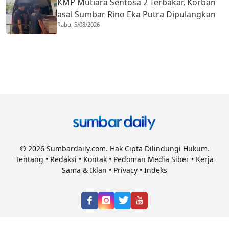
KMP Mutiara Sentosa 2 Terbakar, Korban
asal Sumbar Rino Eka Putra Dipulangkan
Rabu, 5/08/2026
ke Agam
© 2026 Sumbardaily.com. Hak Cipta Dilindungi Hukum.
Tentang
•
Redaksi
•
Kontak
•
Pedoman Media Siber
•
Kerja
Sama & Iklan
•
Privacy
•
Indeks