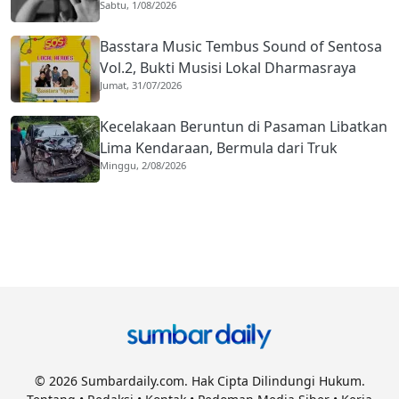
Sabtu, 1/08/2026
Berhubungan dengan Pria Asing
Basstara Music Tembus Sound of Sentosa
Vol.2, Bukti Musisi Lokal Dharmasraya
Jumat, 31/07/2026
Mampu Bersaing di Panggung Nasional
Kecelakaan Beruntun di Pasaman Libatkan
Lima Kendaraan, Bermula dari Truk
Minggu, 2/08/2026
Diduga Rem Blong
© 2026 Sumbardaily.com. Hak Cipta Dilindungi Hukum.