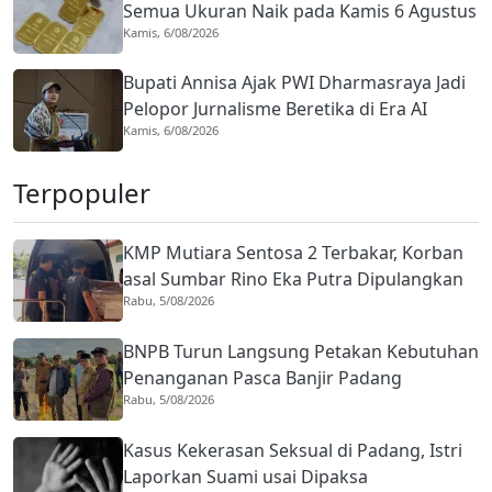
Semua Ukuran Naik pada Kamis 6 Agustus
Kamis, 6/08/2026
2026
Bupati Annisa Ajak PWI Dharmasraya Jadi
Pelopor Jurnalisme Beretika di Era AI
Kamis, 6/08/2026
Terpopuler
KMP Mutiara Sentosa 2 Terbakar, Korban
asal Sumbar Rino Eka Putra Dipulangkan
Rabu, 5/08/2026
ke Agam
BNPB Turun Langsung Petakan Kebutuhan
Penanganan Pasca Banjir Padang
Rabu, 5/08/2026
Kasus Kekerasan Seksual di Padang, Istri
Laporkan Suami usai Dipaksa