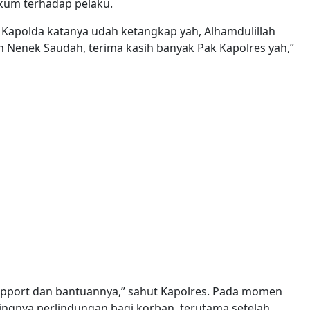
kum terhadap pelaku.
k Kapolda katanya udah ketangkap yah, Alhamdulillah
 Nenek Saudah, terima kasih banyak Pak Kapolres yah,”
support dan bantuannya,” sahut Kapolres. Pada momen
gnya perlindungan bagi korban, terutama setelah