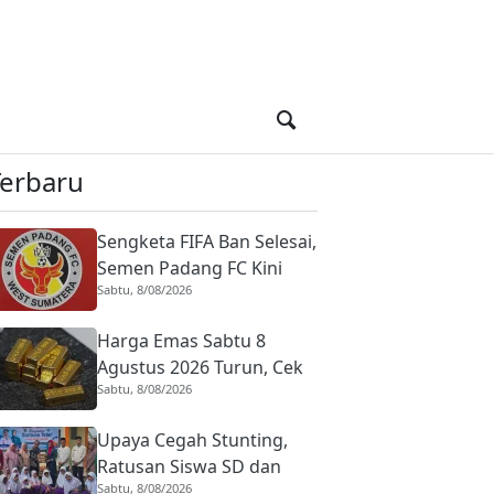
Terbaru
Sengketa FIFA Ban Selesai,
Semen Padang FC Kini
Sabtu, 8/08/2026
Bisa Daftarkan Pemain
Baru
Harga Emas Sabtu 8
Agustus 2026 Turun, Cek
Sabtu, 8/08/2026
Daftar Lengkapnya
Upaya Cegah Stunting,
Ratusan Siswa SD dan
Sabtu, 8/08/2026
PAUD di Padang Panjang