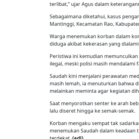
terlibat,” ujar Agus dalam keterangan
Sebagaimana diketahui, kasus pengan
Mantinggi, Kecamatan Rao, Kabupate
Warga menemukan korban dalam kond
diduga akibat kekerasan yang dialamin
Peristiwa ini kemudian memunculka
ilegal, meski polisi masih mendalami f
Saudah kini menjalani perawatan medis
masih lemah, ia menuturkan bahwa diri
melainkan meminta agar kegiatan dihe
Saat menyorotkan senter ke arah bebera
lalu diseret hingga ke semak-semak.
Korban mengaku sempat tak sadarkan
menemukan Saudah dalam keadaan te
terdekat.
(adl)