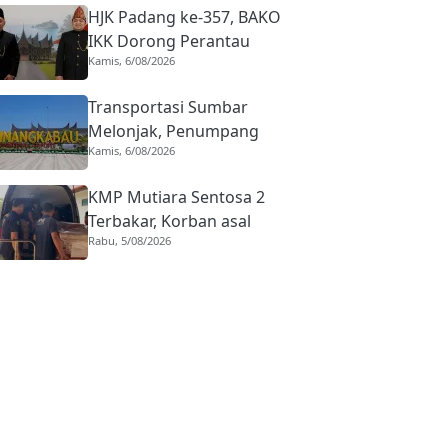
HJK Padang ke-357, BAKO
IKK Dorong Perantau
Kamis, 6/08/2026
Perkuat Budaya hingga
Realisasi Kota Gastronomi
Transportasi Sumbar
Melonjak, Penumpang
Kamis, 6/08/2026
Pesawat Domestik dari
BIM Naik Hampir 33
KMP Mutiara Sentosa 2
Persen
Terbakar, Korban asal
Rabu, 5/08/2026
Sumbar Rino Eka Putra
Dipulangkan ke Agam