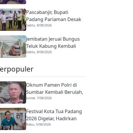
Terima Bantuan Telur
Pascabanjir, Bupati
Padang Pariaman Desak
Sabtu, 8/08/2026
Penanganan Irigasi Lubuk
Sikoci dan Padang Laweh
Jembatan Jeruai Bungus
Teluk Kabung Kembali
Sabtu, 8/08/2026
Dibuka, Semua
Kendaraan Sudah Bisa
Terpopuler
Melintas
Oknum Pamen Polri di
Sumbar Kembali Berulah,
Jumat, 7/08/2026
Dirreskrimum Diduga
Terlibat Kekerasan
Festival Kota Tua Padang
dengan Seorang Sopir
2026 Digelar, Hadirkan
Rabu, 5/08/2026
Peserta Barongsai dari
Tujuh Negara