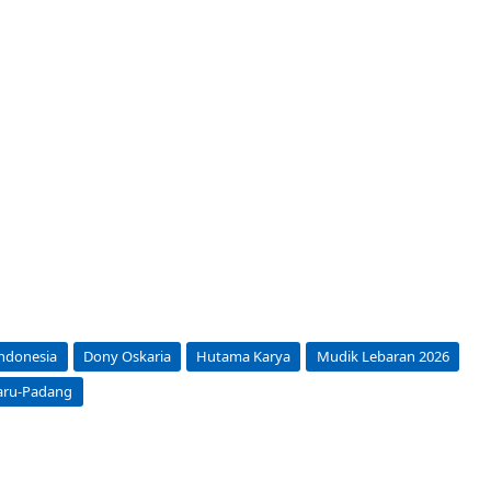
ndonesia
Dony Oskaria
Hutama Karya
Mudik Lebaran 2026
aru-Padang