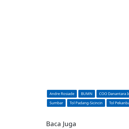
Andre Rosiade
BUMN
COO Danantara I
Sumbar
Tol Padang-Sicincin
Tol Pekanb
Baca Juga