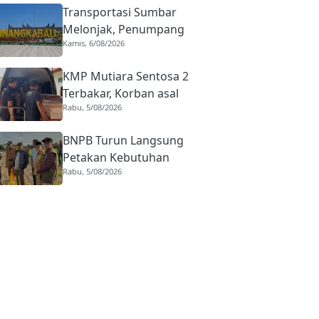
Transportasi Sumbar
Melonjak, Penumpang
Kamis, 6/08/2026
Pesawat Domestik dari
BIM Naik Hampir 33
KMP Mutiara Sentosa 2
Persen
Terbakar, Korban asal
Rabu, 5/08/2026
Sumbar Rino Eka Putra
Dipulangkan ke Agam
BNPB Turun Langsung
Petakan Kebutuhan
Rabu, 5/08/2026
Penanganan Pasca Banjir
Padang