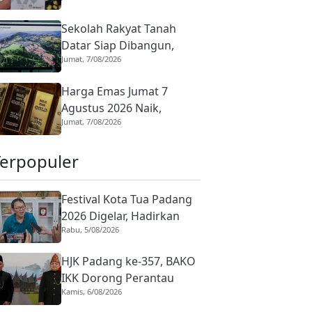
Kompak Menguat, Ini
Sekolah Rakyat Tanah
Rinciannya
Datar Siap Dibangun,
Jumat, 7/08/2026
Groundbreaking Digelar
September 2026
Harga Emas Jumat 7
Agustus 2026 Naik,
Jumat, 7/08/2026
Investor Wajib Cek Daftar
Lengkapnya
Terpopuler
Festival Kota Tua Padang
2026 Digelar, Hadirkan
Rabu, 5/08/2026
Peserta Barongsai dari
Tujuh Negara
HJK Padang ke-357, BAKO
IKK Dorong Perantau
Kamis, 6/08/2026
Perkuat Budaya hingga
Realisasi Kota Gastronomi