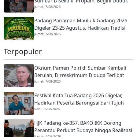
Sumbar Diselidiki Propam, Begini Duduk
Jumat, 7/08/2026
Perkaranya
Padang Pariaman Mauluik Gadang 2026
Digelar 23-25 Agustus, Hadirkan Tradisi
Jumat, 7/08/2026
Islam dan Budaya Minangkabau
Terpopuler
Oknum Pamen Polri di Sumbar Kembali
Berulah, Dirreskrimum Diduga Terlibat
Jumat, 7/08/2026
Kekerasan dengan Seorang Sopir
Festival Kota Tua Padang 2026 Digelar,
Hadirkan Peserta Barongsai dari Tujuh
Rabu, 5/08/2026
Negara
HJK Padang ke-357, BAKO IKK Dorong
Perantau Perkuat Budaya hingga Realisasi
Kamis, 6/08/2026