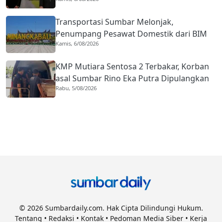
Kota Gastronomi
Transportasi Sumbar Melonjak,
Penumpang Pesawat Domestik dari BIM
Kamis, 6/08/2026
Naik Hampir 33 Persen
KMP Mutiara Sentosa 2 Terbakar, Korban
asal Sumbar Rino Eka Putra Dipulangkan
Rabu, 5/08/2026
ke Agam
© 2026 Sumbardaily.com. Hak Cipta Dilindungi Hukum.
Tentang
•
Redaksi
•
Kontak
•
Pedoman Media Siber
•
Kerja