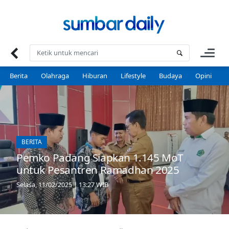
Skip
to
content
Berita
Olahraga
Hiburan
Lifestyle
Budaya
Opini
P
BERITA
Pemko Padang Siapkan 1.145 MoT
untuk Pesantren Ramadhan 2025
Selasa, 11/02/2025 | 13:27 WIB