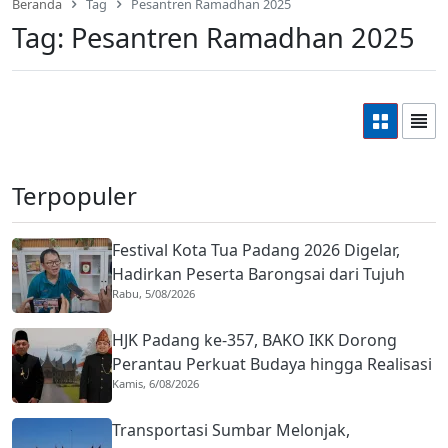
Beranda
Tag
Pesantren Ramadhan 2025
Tag:
Pesantren Ramadhan 2025
Terpopuler
Festival Kota Tua Padang 2026 Digelar,
Hadirkan Peserta Barongsai dari Tujuh
Rabu, 5/08/2026
Negara
HJK Padang ke-357, BAKO IKK Dorong
Perantau Perkuat Budaya hingga Realisasi
Kamis, 6/08/2026
Kota Gastronomi
Transportasi Sumbar Melonjak,