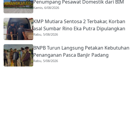
Penumpang Pesawat Domestik dari BIM
Kamis, 6/08/2026
Naik Hampir 33 Persen
KMP Mutiara Sentosa 2 Terbakar, Korban
asal Sumbar Rino Eka Putra Dipulangkan
Rabu, 5/08/2026
ke Agam
BNPB Turun Langsung Petakan Kebutuhan
Penanganan Pasca Banjir Padang
Rabu, 5/08/2026