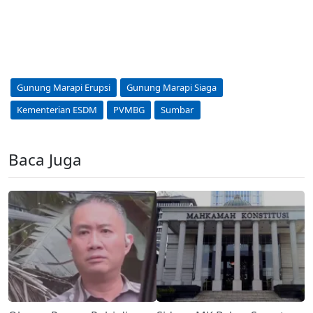
Gunung Marapi Erupsi
Gunung Marapi Siaga
Kementerian ESDM
PVMBG
Sumbar
Baca Juga