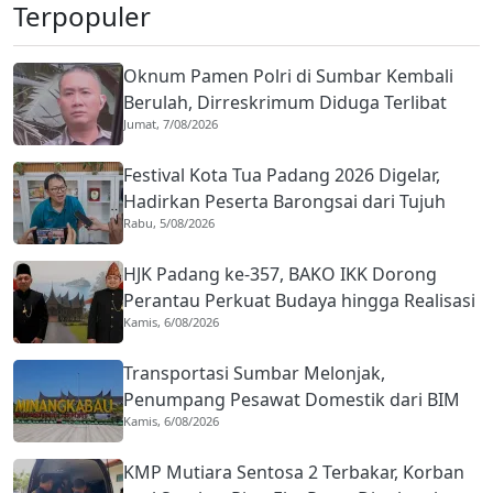
Terpopuler
Oknum Pamen Polri di Sumbar Kembali
Berulah, Dirreskrimum Diduga Terlibat
Jumat, 7/08/2026
Kekerasan dengan Seorang Sopir
Festival Kota Tua Padang 2026 Digelar,
Hadirkan Peserta Barongsai dari Tujuh
Rabu, 5/08/2026
Negara
HJK Padang ke-357, BAKO IKK Dorong
Perantau Perkuat Budaya hingga Realisasi
Kamis, 6/08/2026
Kota Gastronomi
Transportasi Sumbar Melonjak,
Penumpang Pesawat Domestik dari BIM
Kamis, 6/08/2026
Naik Hampir 33 Persen
KMP Mutiara Sentosa 2 Terbakar, Korban