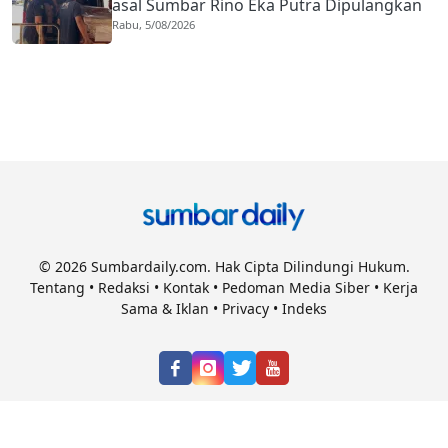
asal Sumbar Rino Eka Putra Dipulangkan
Rabu, 5/08/2026
ke Agam
© 2026 Sumbardaily.com. Hak Cipta Dilindungi Hukum.
Tentang
•
Redaksi
•
Kontak
•
Pedoman Media Siber
•
Kerja
Sama & Iklan
•
Privacy
•
Indeks