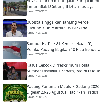
Belasan Tahun Rusak, Jalan Sungai Rumbai
Timur–Blok D Sitiung II Dharmasraya
Jumat, 7/08/2026
Mulai Diaspal
Bubista Tinggalkan Tanjung Verde,
Gabung Klub Maroko RS Berkane
Jumat, 7/08/2026
Sambut HUT ke-81 Kemerdekaan RI,
Pemko Padang Bagikan 10 Ribu Bendera
Jumat, 7/08/2026
Merah Putih
Kasus Cekcok Dirreskrimum Polda
Sumbar Diselidiki Propam, Begini Duduk
Jumat, 7/08/2026
Perkaranya
Padang Pariaman Mauluik Gadang 2026
Digelar 23-25 Agustus, Hadirkan Tradisi
Jumat, 7/08/2026
Islam dan Budaya Minangkabau