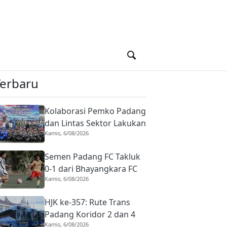
Terbaru
Kolaborasi Pemko Padang
dan Lintas Sektor Lakukan
Kamis, 6/08/2026
Aksi Bersih-bersih Sungai
Batang Arau di HJK ke-357
Semen Padang FC Takluk
0-1 dari Bhayangkara FC
Kamis, 6/08/2026
di Laga Uji Coba Perdana
Pramusim
HJK ke-357: Rute Trans
Padang Koridor 2 dan 4
Kamis, 6/08/2026
Diubah untuk Layani