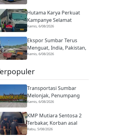
Pengunjung Open Ship,
Hutama Karya Perkuat
Tarif Rp1
Kampanye Selamat
Kamis, 6/08/2026
Sampai Tujuan, Dukung
Gerakan Nasional Zero
Ekspor Sumbar Terus
ODOL
Menguat, India, Pakistan,
Kamis, 6/08/2026
dan Tiongkok Jadi Pasar
Andalan
Terpopuler
Transportasi Sumbar
Melonjak, Penumpang
Kamis, 6/08/2026
Pesawat Domestik dari
BIM Naik Hampir 33
KMP Mutiara Sentosa 2
Persen
Terbakar, Korban asal
Rabu, 5/08/2026
Sumbar Rino Eka Putra
Dipulangkan ke Agam