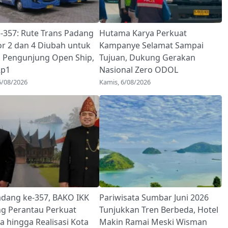
e-357: Rute Trans Padang
Hutama Karya Perkuat
or 2 dan 4 Diubah untuk
Kampanye Selamat Sampai
i Pengunjung Open Ship,
Tujuan, Dukung Gerakan
Rp1
Nasional Zero ODOL
6/08/2026
Kamis, 6/08/2026
adang ke-357, BAKO IKK
Pariwisata Sumbar Juni 2026
g Perantau Perkuat
Tunjukkan Tren Berbeda, Hotel
a hingga Realisasi Kota
Makin Ramai Meski Wisman