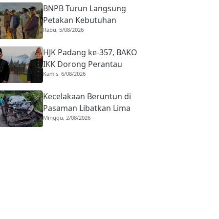
BNPB Turun Langsung
Petakan Kebutuhan
Rabu, 5/08/2026
Penanganan Pasca Banjir
Padang
HJK Padang ke-357, BAKO
IKK Dorong Perantau
Kamis, 6/08/2026
Perkuat Budaya hingga
Realisasi Kota Gastronomi
Kecelakaan Beruntun di
Pasaman Libatkan Lima
Minggu, 2/08/2026
Kendaraan, Bermula dari
Truk Diduga Rem Blong