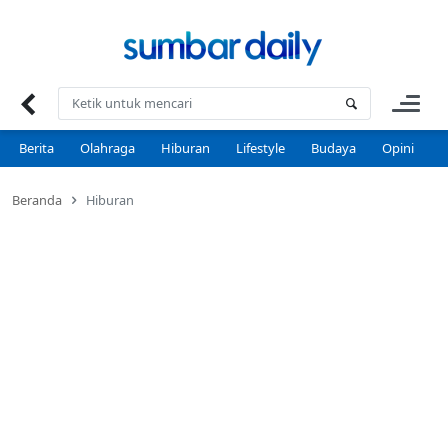
Skip
to
content
Berita
Olahraga
Hiburan
Lifestyle
Budaya
Opini
P
Beranda
Hiburan