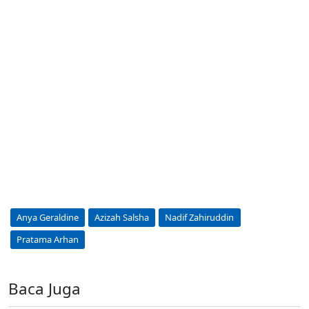
Anya Geraldine
Azizah Salsha
Nadif Zahiruddin
Pratama Arhan
Baca Juga