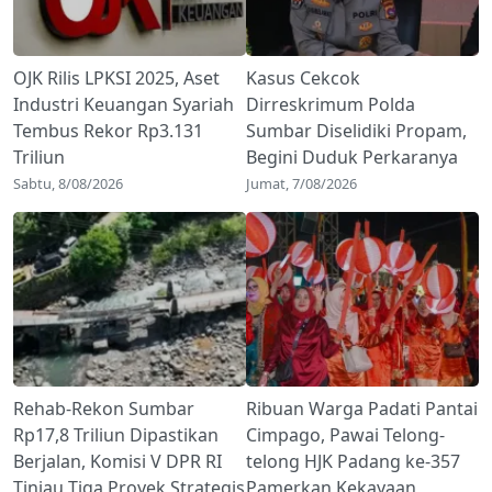
OJK Rilis LPKSI 2025, Aset
Kasus Cekcok
Industri Keuangan Syariah
Dirreskrimum Polda
Tembus Rekor Rp3.131
Sumbar Diselidiki Propam,
Triliun
Begini Duduk Perkaranya
Sabtu, 8/08/2026
Jumat, 7/08/2026
Rehab-Rekon Sumbar
Ribuan Warga Padati Pantai
Rp17,8 Triliun Dipastikan
Cimpago, Pawai Telong-
Berjalan, Komisi V DPR RI
telong HJK Padang ke-357
Tinjau Tiga Proyek Strategis
Pamerkan Kekayaan