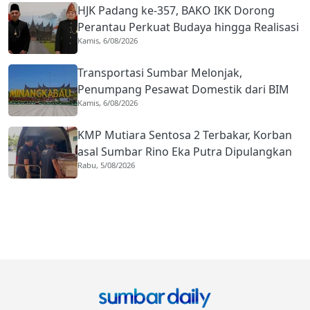
HJK Padang ke-357, BAKO IKK Dorong
Perantau Perkuat Budaya hingga Realisasi
Kamis, 6/08/2026
Kota Gastronomi
Transportasi Sumbar Melonjak,
Penumpang Pesawat Domestik dari BIM
Kamis, 6/08/2026
Naik Hampir 33 Persen
KMP Mutiara Sentosa 2 Terbakar, Korban
asal Sumbar Rino Eka Putra Dipulangkan
Rabu, 5/08/2026
ke Agam