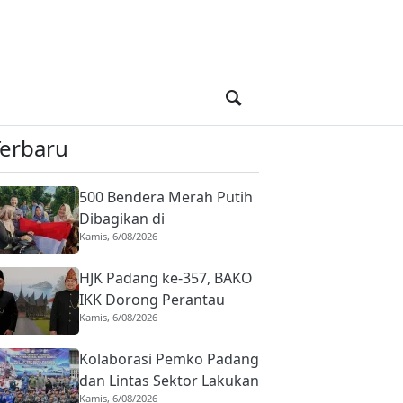
Terbaru
500 Bendera Merah Putih
Dibagikan di
Kamis, 6/08/2026
Dharmasraya, Warga
Diajak Kibarkan hingga 31
HJK Padang ke-357, BAKO
Agustus 2026
IKK Dorong Perantau
Kamis, 6/08/2026
Perkuat Budaya hingga
Realisasi Kota Gastronomi
Kolaborasi Pemko Padang
dan Lintas Sektor Lakukan
Kamis, 6/08/2026
Aksi Bersih-bersih Sungai