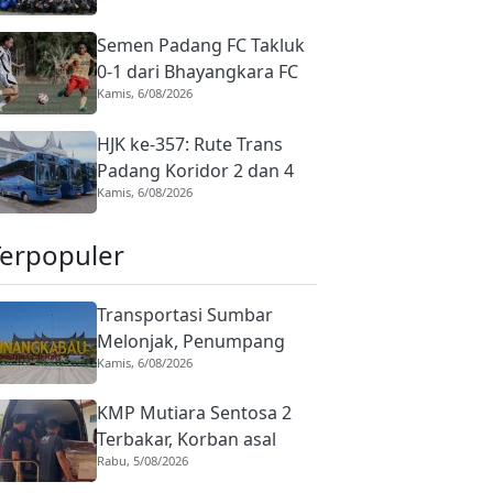
Batang Arau di HJK ke-357
Semen Padang FC Takluk
0-1 dari Bhayangkara FC
Kamis, 6/08/2026
di Laga Uji Coba Perdana
Pramusim
HJK ke-357: Rute Trans
Padang Koridor 2 dan 4
Kamis, 6/08/2026
Diubah untuk Layani
Pengunjung Open Ship,
Terpopuler
Tarif Rp1
Transportasi Sumbar
Melonjak, Penumpang
Kamis, 6/08/2026
Pesawat Domestik dari
BIM Naik Hampir 33
KMP Mutiara Sentosa 2
Persen
Terbakar, Korban asal
Rabu, 5/08/2026
Sumbar Rino Eka Putra
Dipulangkan ke Agam