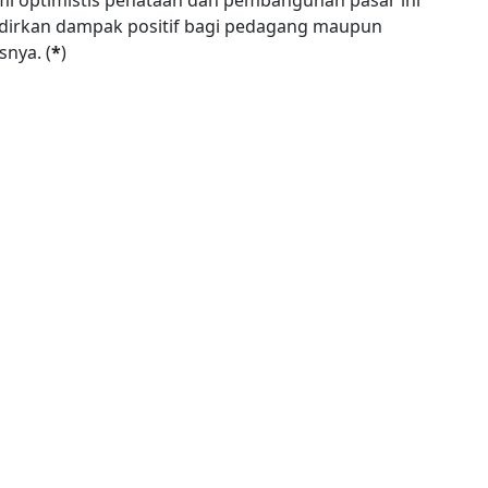
i optimistis penataan dan pembangunan pasar ini
dirkan dampak positif bagi pedagang maupun
nya. (
*
)