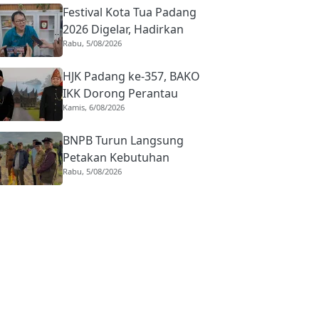
Festival Kota Tua Padang
2026 Digelar, Hadirkan
Rabu, 5/08/2026
Peserta Barongsai dari
Tujuh Negara
HJK Padang ke-357, BAKO
IKK Dorong Perantau
Kamis, 6/08/2026
Perkuat Budaya hingga
Realisasi Kota Gastronomi
BNPB Turun Langsung
Petakan Kebutuhan
Rabu, 5/08/2026
Penanganan Pasca Banjir
Padang