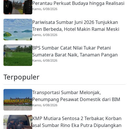
Perantau Perkuat Budaya hingga Realisasi
Kamis, 6/08/2026
Kota Gastronomi
Pariwisata Sumbar Juni 2026 Tunjukkan
Tren Berbeda, Hotel Makin Ramai Meski
Kamis, 6/08/2026
Wisman Menurun
BPS Sumbar Catat Nilai Tukar Petani
Sumatera Barat Naik, Tanaman Pangan
Kamis, 6/08/2026
Jadi Penopang
Terpopuler
Transportasi Sumbar Melonjak,
Penumpang Pesawat Domestik dari BIM
Kamis, 6/08/2026
Naik Hampir 33 Persen
KMP Mutiara Sentosa 2 Terbakar, Korban
asal Sumbar Rino Eka Putra Dipulangkan