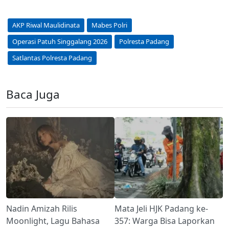
AKP Riwal Maulidinata
Mabes Polri
Operasi Patuh Singgalang 2026
Polresta Padang
Satlantas Polresta Padang
Baca Juga
Nadin Amizah Rilis
Mata Jeli HJK Padang ke-
Moonlight, Lagu Bahasa
357: Warga Bisa Laporkan