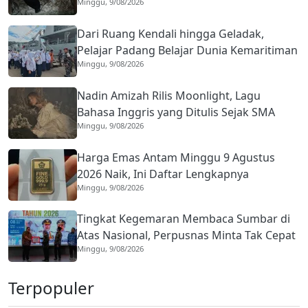
Minggu, 9/08/2026
Buru Pemesan
Dari Ruang Kendali hingga Geladak,
Pelajar Padang Belajar Dunia Kemaritiman
Minggu, 9/08/2026
di KRI Teluk Kendari
Nadin Amizah Rilis Moonlight, Lagu
Bahasa Inggris yang Ditulis Sejak SMA
Minggu, 9/08/2026
Harga Emas Antam Minggu 9 Agustus
2026 Naik, Ini Daftar Lengkapnya
Minggu, 9/08/2026
Tingkat Kegemaran Membaca Sumbar di
Atas Nasional, Perpusnas Minta Tak Cepat
Minggu, 9/08/2026
Puas
Terpopuler