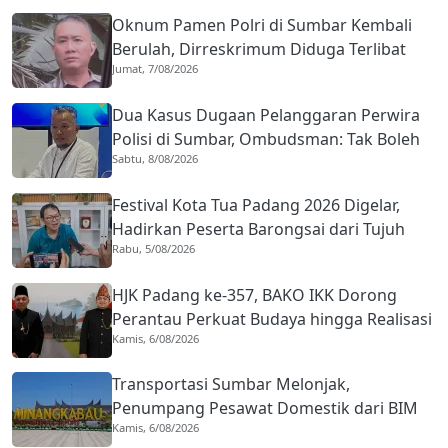
Oknum Pamen Polri di Sumbar Kembali
Berulah, Dirreskrimum Diduga Terlibat
Jumat, 7/08/2026
Kekerasan dengan Seorang Sopir
Dua Kasus Dugaan Pelanggaran Perwira
Polisi di Sumbar, Ombudsman: Tak Boleh
Sabtu, 8/08/2026
Ada Toleransi
Festival Kota Tua Padang 2026 Digelar,
Hadirkan Peserta Barongsai dari Tujuh
Rabu, 5/08/2026
Negara
HJK Padang ke-357, BAKO IKK Dorong
Perantau Perkuat Budaya hingga Realisasi
Kamis, 6/08/2026
Kota Gastronomi
Transportasi Sumbar Melonjak,
Penumpang Pesawat Domestik dari BIM
Kamis, 6/08/2026
Naik Hampir 33 Persen