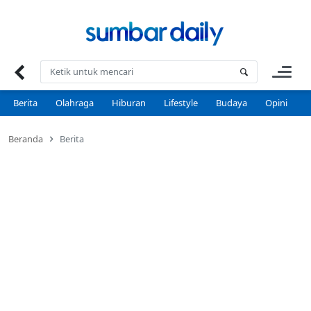
Skip
to
content
Berita
Olahraga
Hiburan
Lifestyle
Budaya
Opini
P
Beranda
Berita