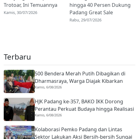
Trotoar, Ini Temuannya
hingga 40 Persen Dukung
Padang Great Sale
Kamis, 30/07/2026
Rabu, 29/07/2026
Terbaru
500 Bendera Merah Putih Dibagikan di
Dharmasraya, Warga Diajak Kibarkan
Kamis, 6/08/2026
hingga 31 Agustus 2026
HJK Padang ke-357, BAKO IKK Dorong
Perantau Perkuat Budaya hingga Realisasi
Kamis, 6/08/2026
Kota Gastronomi
Kolaborasi Pemko Padang dan Lintas
Sektor Lakukan Aksi Bersih-bersih Sungai