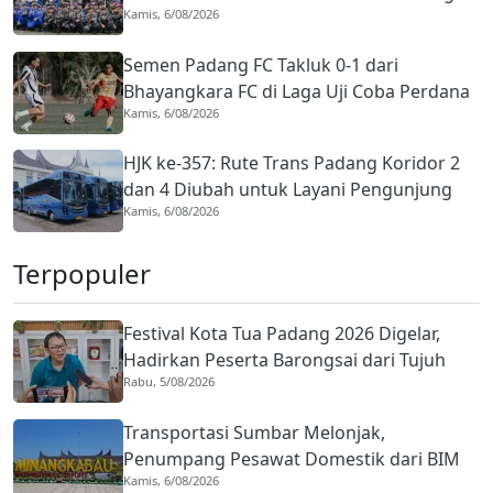
Kamis, 6/08/2026
Batang Arau di HJK ke-357
Semen Padang FC Takluk 0-1 dari
Bhayangkara FC di Laga Uji Coba Perdana
Kamis, 6/08/2026
Pramusim
HJK ke-357: Rute Trans Padang Koridor 2
dan 4 Diubah untuk Layani Pengunjung
Kamis, 6/08/2026
Open Ship, Tarif Rp1
Terpopuler
Festival Kota Tua Padang 2026 Digelar,
Hadirkan Peserta Barongsai dari Tujuh
Rabu, 5/08/2026
Negara
Transportasi Sumbar Melonjak,
Penumpang Pesawat Domestik dari BIM
Kamis, 6/08/2026
Naik Hampir 33 Persen