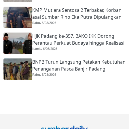
KMP Mutiara Sentosa 2 Terbakar, Korban
asal Sumbar Rino Eka Putra Dipulangkan
Rabu, 5/08/2026
ke Agam
HJK Padang ke-357, BAKO IKK Dorong
Perantau Perkuat Budaya hingga Realisasi
Kamis, 6/08/2026
Kota Gastronomi
BNPB Turun Langsung Petakan Kebutuhan
Penanganan Pasca Banjir Padang
Rabu, 5/08/2026