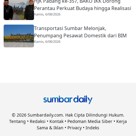
HJK Padang ke-357, BAKO IKK Dorong
Perantau Perkuat Budaya hingga Realisasi
Kamis, 6/08/2026
Kota Gastronomi
Transportasi Sumbar Melonjak,
Penumpang Pesawat Domestik dari BIM
Kamis, 6/08/2026
Naik Hampir 33 Persen
© 2026 Sumbardaily.com. Hak Cipta Dilindungi Hukum.
Tentang
•
Redaksi
•
Kontak
•
Pedoman Media Siber
•
Kerja
Sama & Iklan
•
Privacy
•
Indeks