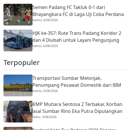
Semen Padang FC Takluk 0-1 dari
Bhayangkara FC di Laga Uji Coba Perdana
Kamis, 6/08/2026
Pramusim
HJK ke-357: Rute Trans Padang Koridor 2
dan 4 Diubah untuk Layani Pengunjung
Kamis, 6/08/2026
Open Ship, Tarif Rp1
Terpopuler
Transportasi Sumbar Melonjak,
Penumpang Pesawat Domestik dari BIM
Kamis, 6/08/2026
Naik Hampir 33 Persen
KMP Mutiara Sentosa 2 Terbakar, Korban
asal Sumbar Rino Eka Putra Dipulangkan
Rabu, 5/08/2026
ke Agam