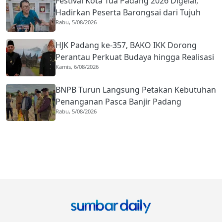
Festival Kota Tua Padang 2026 Digelar,
Hadirkan Peserta Barongsai dari Tujuh
Rabu, 5/08/2026
Negara
HJK Padang ke-357, BAKO IKK Dorong
Perantau Perkuat Budaya hingga Realisasi
Kamis, 6/08/2026
Kota Gastronomi
BNPB Turun Langsung Petakan Kebutuhan
Penanganan Pasca Banjir Padang
Rabu, 5/08/2026