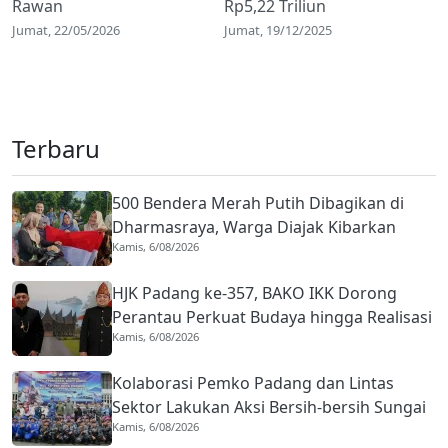
Rawan
Rp5,22 Triliun
Jumat, 22/05/2026
Jumat, 19/12/2025
Terbaru
500 Bendera Merah Putih Dibagikan di
Dharmasraya, Warga Diajak Kibarkan
Kamis, 6/08/2026
hingga 31 Agustus 2026
HJK Padang ke-357, BAKO IKK Dorong
Perantau Perkuat Budaya hingga Realisasi
Kamis, 6/08/2026
Kota Gastronomi
Kolaborasi Pemko Padang dan Lintas
Sektor Lakukan Aksi Bersih-bersih Sungai
Kamis, 6/08/2026
Batang Arau di HJK ke-357