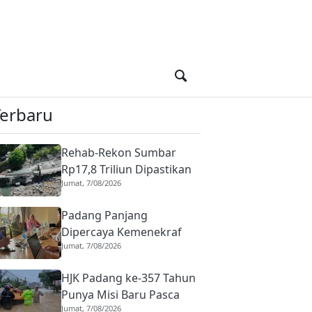
Terbaru
Rehab-Rekon Sumbar
Rp17,8 Triliun Dipastikan
Jumat, 7/08/2026
Berjalan, Komisi V DPR RI
Tinjau Tiga Proyek
Padang Panjang
Strategis di Padang
Dipercaya Kemenekraf
Jumat, 7/08/2026
Gelar Workshop Fashion,
Produk Lokal Dibidik
HJK Padang ke-357 Tahun
Lebih Kompetitif
Punya Misi Baru Pasca
Jumat, 7/08/2026
Banjir, Donasi untuk