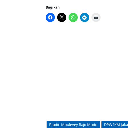
Bagikan
Braditi Moulevey Rajo Mudo
DPW IKM Jaka