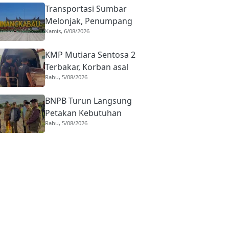
Transportasi Sumbar
Melonjak, Penumpang
Kamis, 6/08/2026
Pesawat Domestik dari
BIM Naik Hampir 33
KMP Mutiara Sentosa 2
Persen
Terbakar, Korban asal
Rabu, 5/08/2026
Sumbar Rino Eka Putra
Dipulangkan ke Agam
BNPB Turun Langsung
Petakan Kebutuhan
Rabu, 5/08/2026
Penanganan Pasca Banjir
Padang