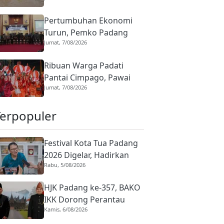
Korban Terdampak
Pertumbuhan Ekonomi
Bencana Digencarkan
Turun, Pemko Padang
Jumat, 7/08/2026
Panjang Prioritaskan
UMKM dan Infrastruktur
Ribuan Warga Padati
di APBD 2026
Pantai Cimpago, Pawai
Jumat, 7/08/2026
Telong-telong HJK Padang
ke-357 Pamerkan
Terpopuler
Kekayaan Budaya
Festival Kota Tua Padang
2026 Digelar, Hadirkan
Rabu, 5/08/2026
Peserta Barongsai dari
Tujuh Negara
HJK Padang ke-357, BAKO
IKK Dorong Perantau
Kamis, 6/08/2026
Perkuat Budaya hingga
Realisasi Kota Gastronomi