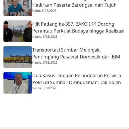
Hadirkan Peserta Barongsai dari Tujuh
Rabu, 5/08/2026
Negara
HJK Padang ke-357, BAKO IKK Dorong
Perantau Perkuat Budaya hingga Realisasi
Kamis, 6/08/2026
Kota Gastronomi
Transportasi Sumbar Melonjak,
Penumpang Pesawat Domestik dari BIM
Kamis, 6/08/2026
Naik Hampir 33 Persen
Dua Kasus Dugaan Pelanggaran Perwira
Polisi di Sumbar, Ombudsman: Tak Boleh
Sabtu, 8/08/2026
Ada Toleransi