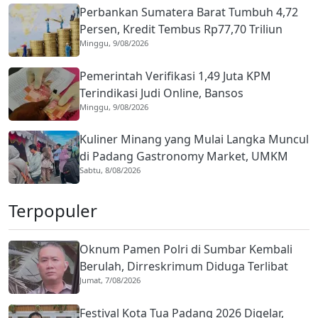
Perbankan Sumatera Barat Tumbuh 4,72
Persen, Kredit Tembus Rp77,70 Triliun
Minggu, 9/08/2026
Pemerintah Verifikasi 1,49 Juta KPM
Terindikasi Judi Online, Bansos
Minggu, 9/08/2026
Ditangguhkan
Kuliner Minang yang Mulai Langka Muncul
di Padang Gastronomy Market, UMKM
Sabtu, 8/08/2026
Ikut Ketiban Berkah
Terpopuler
Oknum Pamen Polri di Sumbar Kembali
Berulah, Dirreskrimum Diduga Terlibat
Jumat, 7/08/2026
Kekerasan dengan Seorang Sopir
Festival Kota Tua Padang 2026 Digelar,