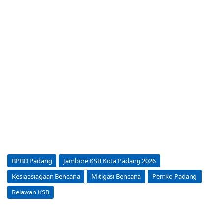
BPBD Padang
Jambore KSB Kota Padang 2026
Kesiapsiagaan Bencana
Mitigasi Bencana
Pemko Padang
Relawan KSB