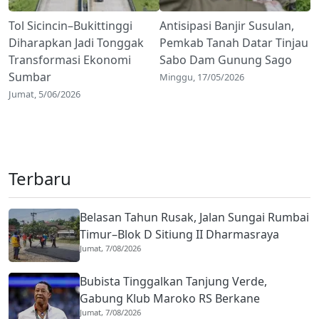
Tol Sicincin–Bukittinggi
Antisipasi Banjir Susulan,
Diharapkan Jadi Tonggak
Pemkab Tanah Datar Tinjau
Transformasi Ekonomi
Sabo Dam Gunung Sago
Sumbar
Minggu, 17/05/2026
Jumat, 5/06/2026
Terbaru
Belasan Tahun Rusak, Jalan Sungai Rumbai
Timur–Blok D Sitiung II Dharmasraya
Jumat, 7/08/2026
Mulai Diaspal
Bubista Tinggalkan Tanjung Verde,
Gabung Klub Maroko RS Berkane
Jumat, 7/08/2026