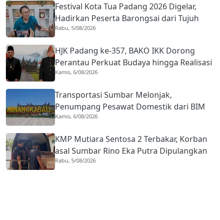
Festival Kota Tua Padang 2026 Digelar,
Hadirkan Peserta Barongsai dari Tujuh
Rabu, 5/08/2026
Negara
HJK Padang ke-357, BAKO IKK Dorong
Perantau Perkuat Budaya hingga Realisasi
Kamis, 6/08/2026
Kota Gastronomi
Transportasi Sumbar Melonjak,
Penumpang Pesawat Domestik dari BIM
Kamis, 6/08/2026
Naik Hampir 33 Persen
KMP Mutiara Sentosa 2 Terbakar, Korban
asal Sumbar Rino Eka Putra Dipulangkan
Rabu, 5/08/2026
ke Agam