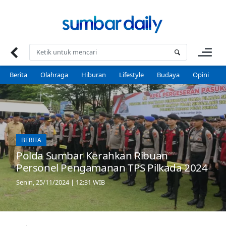
Skip
to
content
Berita
Olahraga
Hiburan
Lifestyle
Budaya
Opini
P
BERITA
Polda Sumbar Kerahkan Ribuan
Personel Pengamanan TPS Pilkada 2024
Senin, 25/11/2024 | 12:31 WIB