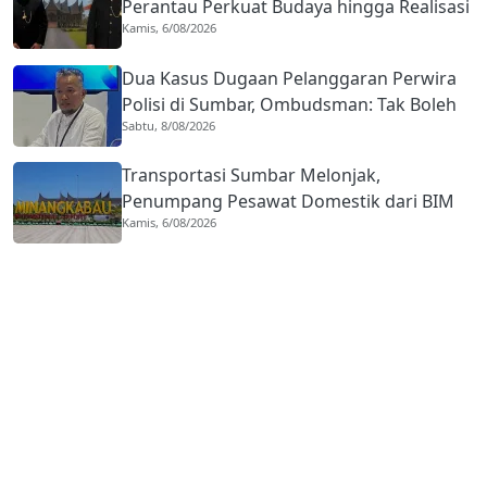
Perantau Perkuat Budaya hingga Realisasi
Kamis, 6/08/2026
Kota Gastronomi
Dua Kasus Dugaan Pelanggaran Perwira
Polisi di Sumbar, Ombudsman: Tak Boleh
Sabtu, 8/08/2026
Ada Toleransi
Transportasi Sumbar Melonjak,
Penumpang Pesawat Domestik dari BIM
Kamis, 6/08/2026
Naik Hampir 33 Persen