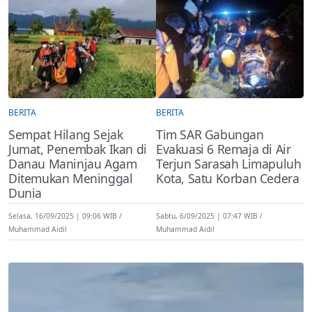
BERITA
BERITA
Sempat Hilang Sejak
Tim SAR Gabungan
Jumat, Penembak Ikan di
Evakuasi 6 Remaja di Air
Danau Maninjau Agam
Terjun Sarasah Limapuluh
Ditemukan Meninggal
Kota, Satu Korban Cedera
Dunia
Selasa, 16/09/2025 | 09:06 WIB
Sabtu, 6/09/2025 | 07:47 WIB
Muhammad Aidil
Muhammad Aidil