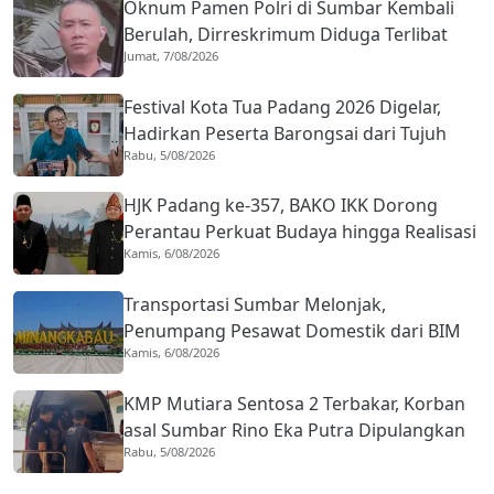
Oknum Pamen Polri di Sumbar Kembali
Berulah, Dirreskrimum Diduga Terlibat
Jumat, 7/08/2026
Kekerasan dengan Seorang Sopir
Festival Kota Tua Padang 2026 Digelar,
Hadirkan Peserta Barongsai dari Tujuh
Rabu, 5/08/2026
Negara
HJK Padang ke-357, BAKO IKK Dorong
Perantau Perkuat Budaya hingga Realisasi
Kamis, 6/08/2026
Kota Gastronomi
Transportasi Sumbar Melonjak,
Penumpang Pesawat Domestik dari BIM
Kamis, 6/08/2026
Naik Hampir 33 Persen
KMP Mutiara Sentosa 2 Terbakar, Korban
asal Sumbar Rino Eka Putra Dipulangkan
Rabu, 5/08/2026
ke Agam