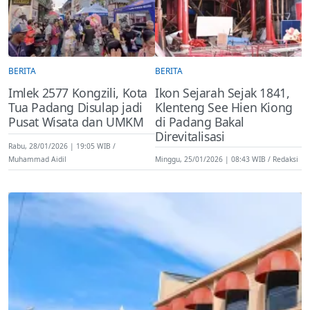
BERITA
BERITA
Imlek 2577 Kongzili, Kota
Ikon Sejarah Sejak 1841,
Tua Padang Disulap jadi
Klenteng See Hien Kiong
Pusat Wisata dan UMKM
di Padang Bakal
Direvitalisasi
Rabu, 28/01/2026 | 19:05 WIB
Muhammad Aidil
Minggu, 25/01/2026 | 08:43 WIB
Redaksi