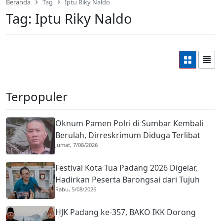
Beranda
Tag
Iptu Riky Naldo
Tag:
Iptu Riky Naldo
Terpopuler
Oknum Pamen Polri di Sumbar Kembali
Berulah, Dirreskrimum Diduga Terlibat
Jumat, 7/08/2026
Kekerasan dengan Seorang Sopir
Festival Kota Tua Padang 2026 Digelar,
Hadirkan Peserta Barongsai dari Tujuh
Rabu, 5/08/2026
Negara
HJK Padang ke-357, BAKO IKK Dorong