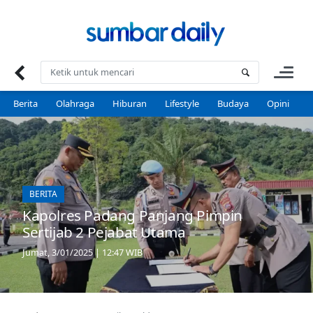
Skip
to
content
Berita
Olahraga
Hiburan
Lifestyle
Budaya
Opini
P
BERITA
Kapolres Padang Panjang Pimpin
Sertijab 2 Pejabat Utama
Jumat, 3/01/2025 | 12:47 WIB