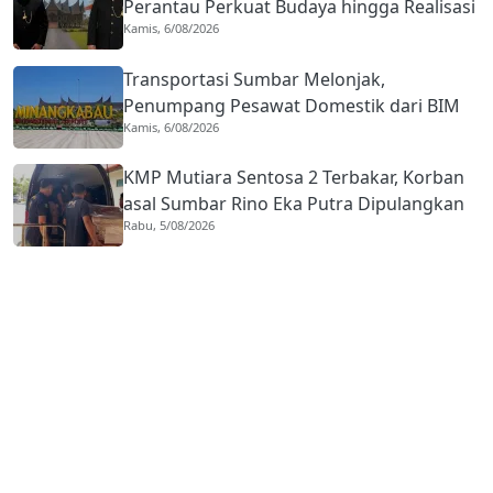
Perantau Perkuat Budaya hingga Realisasi
Kamis, 6/08/2026
Kota Gastronomi
Transportasi Sumbar Melonjak,
Penumpang Pesawat Domestik dari BIM
Kamis, 6/08/2026
Naik Hampir 33 Persen
KMP Mutiara Sentosa 2 Terbakar, Korban
asal Sumbar Rino Eka Putra Dipulangkan
Rabu, 5/08/2026
ke Agam