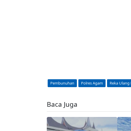
Pembunuhan
Polres Agam
Reka Ulang
Baca Juga