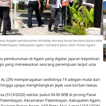
asus dugaan pembunuhan terhadap seorang lansia bernama Jessica alias
n Palembayan, Kabupaten Agam, Sumatera Barat. (Dok. Polres Agam)
us pembunuhan di Agam yang digelar jajaran kepolisian
gis yang menewaskan seorang perempuan lanjut usia
 AL (29) memperagakan sedikitnya 19 adegan mulai dari
hingga upaya menghilangkan jejak usai korban tewas.
a (31/3/2026) sekitar pukul 04.00 WIB di Jorong Pasar
 Palembayan, Kecamatan Palembayan, Kabupaten Agam,
 Reskrim Polres Agam, AKP Rinto Alwi, Jumat (23/5/2026)