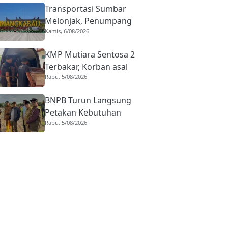
Transportasi Sumbar
Melonjak, Penumpang
Kamis, 6/08/2026
Pesawat Domestik dari
BIM Naik Hampir 33
KMP Mutiara Sentosa 2
Persen
Terbakar, Korban asal
Rabu, 5/08/2026
Sumbar Rino Eka Putra
Dipulangkan ke Agam
BNPB Turun Langsung
Petakan Kebutuhan
Rabu, 5/08/2026
Penanganan Pasca Banjir
Padang