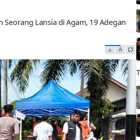
 Seorang Lansia di Agam, 19 Adegan
A
A