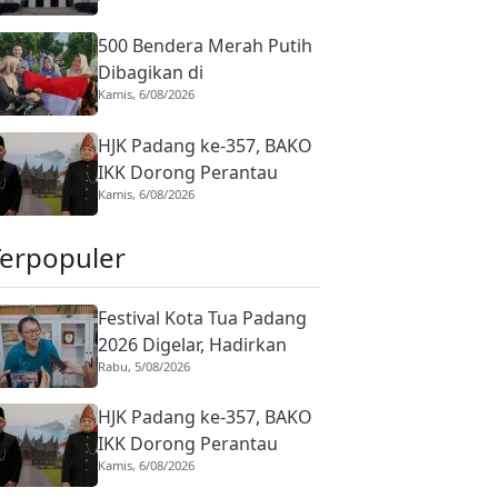
Rasional
500 Bendera Merah Putih
Dibagikan di
Kamis, 6/08/2026
Dharmasraya, Warga
Diajak Kibarkan hingga 31
HJK Padang ke-357, BAKO
Agustus 2026
IKK Dorong Perantau
Kamis, 6/08/2026
Perkuat Budaya hingga
Realisasi Kota Gastronomi
Terpopuler
Festival Kota Tua Padang
2026 Digelar, Hadirkan
Rabu, 5/08/2026
Peserta Barongsai dari
Tujuh Negara
HJK Padang ke-357, BAKO
IKK Dorong Perantau
Kamis, 6/08/2026
Perkuat Budaya hingga
Realisasi Kota Gastronomi