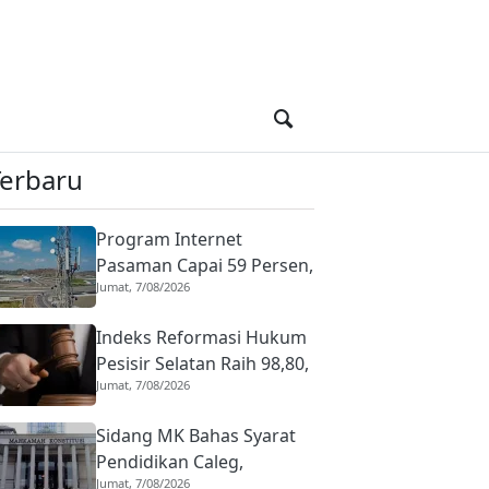
Terbaru
Program Internet
Pasaman Capai 59 Persen,
Jumat, 7/08/2026
Kominfo Targetkan
Blankspot Tuntas Lima
Indeks Reformasi Hukum
Tahun
Pesisir Selatan Raih 98,80,
Jumat, 7/08/2026
Predikat AA Istimewa
pada 2026
Sidang MK Bahas Syarat
Pendidikan Caleg,
Jumat, 7/08/2026
Pemohon Minta Lebih